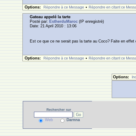
Options:
•
Rèpondre à ce Message
Rèpondre en citant ce Mess
Gateau appelé la tarte
Posté par:
EstherduMaroc
(IP enregistrè)
Date: 21 April 2010 : 13:06
Est ce que ce ne serait pas la tarte au Coco? Faite en effe
Options:
•
Rèpondre à ce Message
Rèpondre en citant ce Mess
Options:
In
Rechercher
sur
Web
Darnna