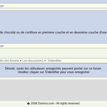
age
t de chocolat ou de confiture en premiere couche et en deuxieme couche d'un
age
•
•
dex des forums
Les discussions
S'identifier
Dèsolè, seuls les utilisateurs enregistrès peuvent poster sur ce forum.
Veuillez cliquer sur S'identifier pour vous enregistrer
� 2008 Darnna.com - All rights reserved.