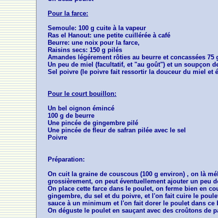
Pour la farce:
Semoule: 100 g cuite à la vapeur
Ras el Hanout: une petite cuillérée à café
Beurre: une noix pour la farce,
Raisins secs: 150 g pilés
Amandes légérement rôties au beurre et concassées 75 
Un peu de miel (facultatif, et "au goût") et un soupçon d
Sel poivre (le poivre fait ressortir la douceur du miel et 
Pour le court bouillon:
Un bel oignon émincé
100 g de beurre
Une pincée de gingembre pilé
Une pincée de fleur de safran pilée avec le sel
Poivre
Préparation:
On cuit la graine de couscous (100 g environ) , on là m
grossièrement, on peut éventuellement ajouter un peu de m
On place cette farce dans le poulet, on ferme bien en c
gingembre, du sel et du poivre, et l'on fait cuire le pou
sauce à un minimum et l'on fait dorer le poulet dans ce b
On déguste le poulet en sauçant avec des croûtons de p