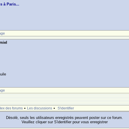
 à Paris...
age
miel
uile
age
•
•
dex des forums
Les discussions
S'identifier
Dèsolè, seuls les utilisateurs enregistrès peuvent poster sur ce forum.
Veuillez cliquer sur S'identifier pour vous enregistrer