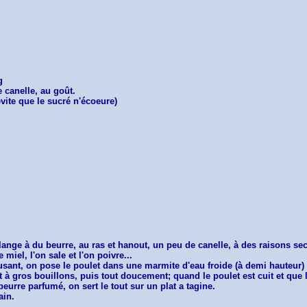
g
e canelle, au goût.
évite que le sucré n'écoeure)
élange à du beurre, au ras et hanout, un peu de canelle, à des raisons s
iel, l'on sale et l'on poivre...
ousant, on pose le poulet dans une marmite d'eau froide (à demi hauteur)
let à gros bouillons, puis tout doucement; quand le poulet est cuit et que
eurre parfumé, on sert le tout sur un plat a tagine.
ain.