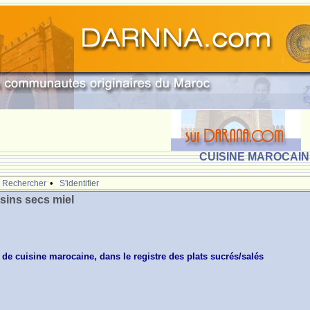
CUISINE MAROCAINE
•
Rechercher
S'identifier
sins secs miel
le de cuisine marocaine, dans le registre des plats sucrés/salés