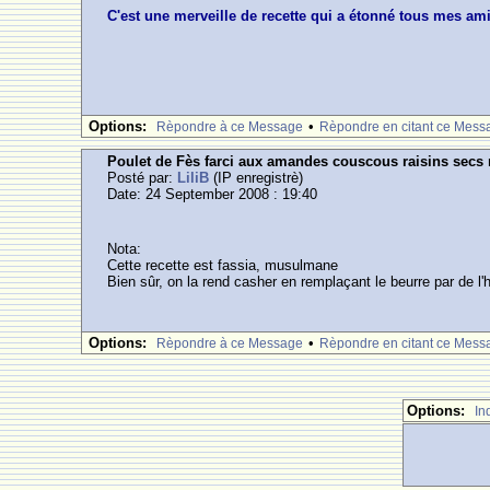
C'est une merveille de recette qui a étonné tous mes amis
Options:
•
Rèpondre à ce Message
Rèpondre en citant ce Mess
Poulet de Fès farci aux amandes couscous raisins secs 
Posté par:
LiliB
(IP enregistrè)
Date: 24 September 2008 : 19:40
Nota:
Cette recette est fassia, musulmane
Bien sûr, on la rend casher en remplaçant le beurre par de l'h
Options:
•
Rèpondre à ce Message
Rèpondre en citant ce Mess
Options:
In