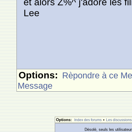
et alors Z%^ j'adore les f
Lee
Options:
Rèpondre à ce M
Message
Options:
•
Index des forums
Les discussions
Dèsolè, seuls les utilisateu