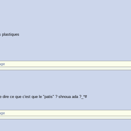
s plastiques
age
me dire ce que c'est que le "patis" ? shnoua ada ?_*#
age