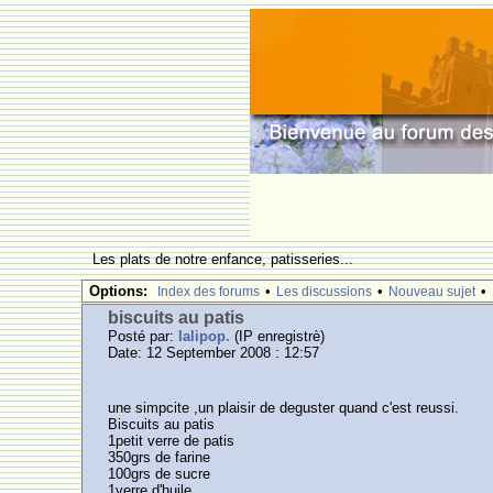
Les plats de notre enfance, patisseries...
Options:
•
•
•
Index des forums
Les discussions
Nouveau sujet
biscuits au patis
Posté par:
lalipop.
(IP enregistrè)
Date: 12 September 2008 : 12:57
une simpcite ,un plaisir de deguster quand c'est reussi.
Biscuits au patis
1petit verre de patis
350grs de farine
100grs de sucre
1verre d'huile