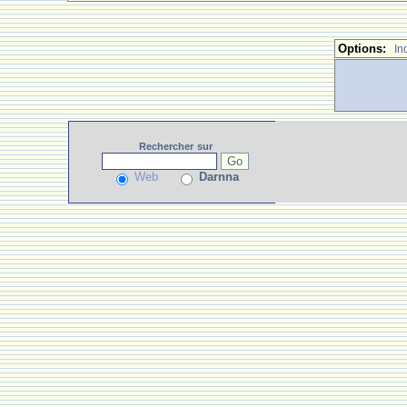
Options:
In
Rechercher
sur
Web
Darnna