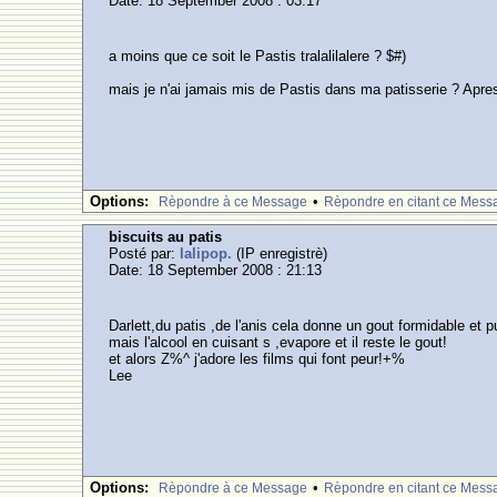
Date: 18 September 2008 : 03:17
a moins que ce soit le Pastis tralalilalere ? $#)
mais je n'ai jamais mis de Pastis dans ma patisserie ? Apr
Options:
•
Rèpondre à ce Message
Rèpondre en citant ce Mess
biscuits au patis
Posté par:
lalipop.
(IP enregistrè)
Date: 18 September 2008 : 21:13
Darlett,du patis ,de l'anis cela donne un gout formidable et
mais l'alcool en cuisant s ,evapore et il reste le gout!
et alors Z%^ j'adore les films qui font peur!+%
Lee
Options:
•
Rèpondre à ce Message
Rèpondre en citant ce Mess