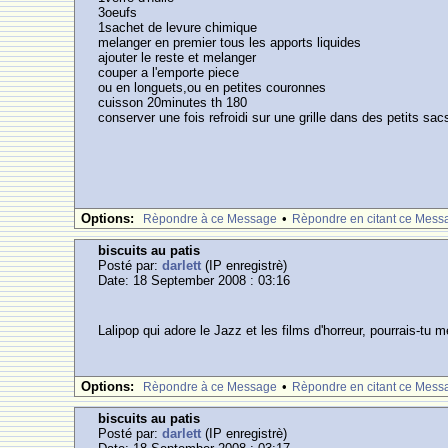
3oeufs
1sachet de levure chimique
melanger en premier tous les apports liquides
ajouter le reste et melanger
couper a l'emporte piece
ou en longuets,ou en petites couronnes
cuisson 20minutes th 180
conserver une fois refroidi sur une grille dans des petits sac
Options:
•
Rèpondre à ce Message
Rèpondre en citant ce Mess
biscuits au patis
Posté par:
darlett
(IP enregistrè)
Date: 18 September 2008 : 03:16
Lalipop qui adore le Jazz et les films d'horreur, pourrais-tu 
Options:
•
Rèpondre à ce Message
Rèpondre en citant ce Mess
biscuits au patis
Posté par:
darlett
(IP enregistrè)