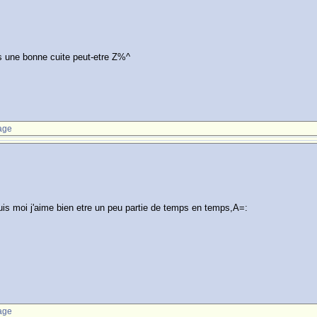
es une bonne cuite peut-etre Z%^
age
 puis moi j'aime bien etre un peu partie de temps en temps,A=:
age