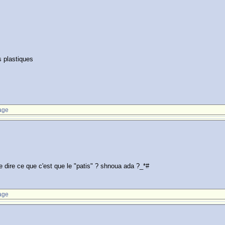
s plastiques
age
me dire ce que c'est que le "patis" ? shnoua ada ?_*#
age