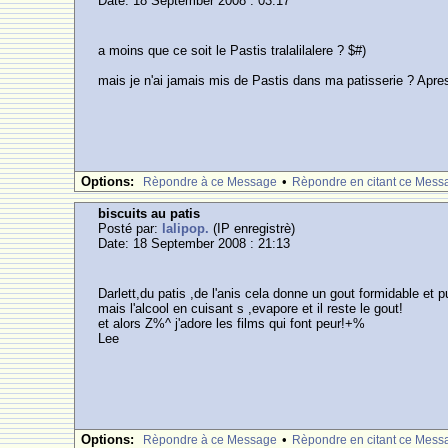
Date: 18 September 2008 : 03:17
a moins que ce soit le Pastis tralalilalere ? $#)
mais je n'ai jamais mis de Pastis dans ma patisserie ? Apr
Options:
•
Rèpondre à ce Message
Rèpondre en citant ce Mess
biscuits au patis
Posté par:
lalipop.
(IP enregistrè)
Date: 18 September 2008 : 21:13
Darlett,du patis ,de l'anis cela donne un gout formidable et
mais l'alcool en cuisant s ,evapore et il reste le gout!
et alors Z%^ j'adore les films qui font peur!+%
Lee
Options:
•
Rèpondre à ce Message
Rèpondre en citant ce Mess