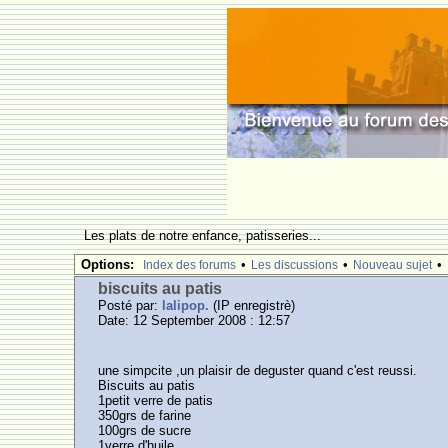
Les plats de notre enfance, patisseries...
Options:
•
•
•
Index des forums
Les discussions
Nouveau sujet
biscuits au patis
Posté par:
lalipop.
(IP enregistrè)
Date: 12 September 2008 : 12:57
une simpcite ,un plaisir de deguster quand c'est reussi.
Biscuits au patis
1petit verre de patis
350grs de farine
100grs de sucre
1verre d'huile