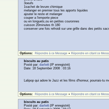
3oeufs
1sachet de levure chimique
melanger en premier tous les apports liquides
ajouter le reste et melanger
couper a l'emporte piece
ou en longuets,ou en petites couronnes
cuisson 20minutes th 180
conserver une fois refroidi sur une grille dans des petits sac
Options:
•
Rèpondre à ce Message
Rèpondre en citant ce Mess
biscuits au patis
Posté par:
darlett
(IP enregistrè)
Date: 18 September 2008 : 03:16
Lalipop qui adore le Jazz et les films d'horreur, pourrais-tu 
Options:
•
Rèpondre à ce Message
Rèpondre en citant ce Mess
biscuits au patis
Posté par:
darlett
(IP enregistrè)