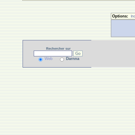
Options:
In
Rechercher
sur
Web
Darnna