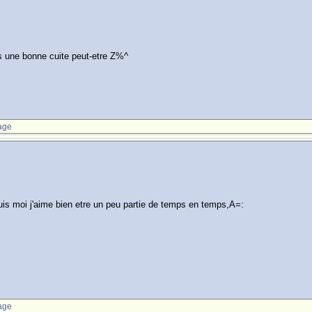
es une bonne cuite peut-etre Z%^
age
 puis moi j'aime bien etre un peu partie de temps en temps,A=:
age