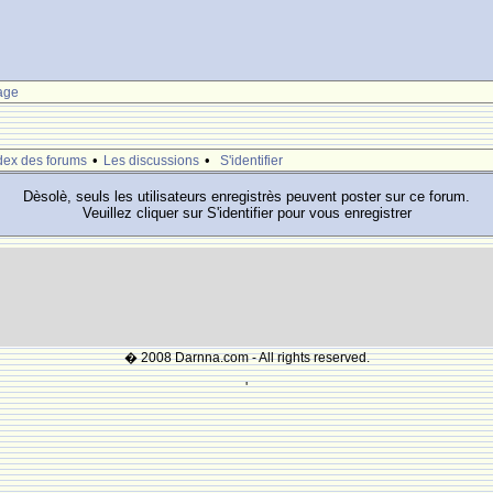
age
•
•
dex des forums
Les discussions
S'identifier
Dèsolè, seuls les utilisateurs enregistrès peuvent poster sur ce forum.
Veuillez cliquer sur S'identifier pour vous enregistrer
� 2008 Darnna.com - All rights reserved.
'