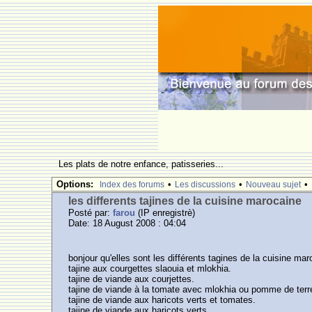
Les plats de notre enfance, patisseries...
Options:
•
•
•
Index des forums
Les discussions
Nouveau sujet
les differents tajines de la cuisine marocaine
Posté par:
farou
(IP enregistrè)
Date: 18 August 2008 : 04:04
bonjour qu'elles sont les différents tagines de la cuisine mar
tajine aux courgettes slaouia et mlokhia.
tajine de viande aux courjettes.
tajine de viande à la tomate avec mlokhia ou pomme de terr
tajine de viande aux haricots verts et tomates.
tajine de viande aux haricots verts.