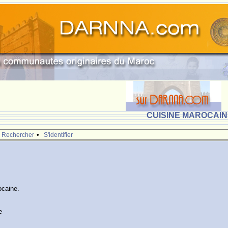
CUISINE MAROCAINE
•
Rechercher
S'identifier
ocaine.
e