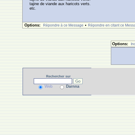
tajine de viande aux haricots verts.
etc.
Options:
•
Rèpondre à ce Message
Rèpondre en citant ce Mess
Options:
In
Rechercher
sur
Web
Darnna