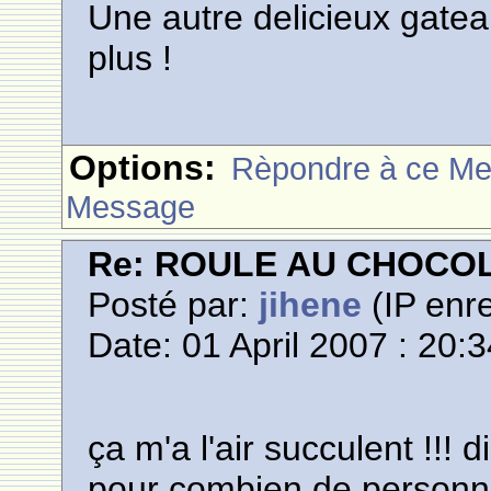
Une autre delicieux gatea
plus !
Options:
Rèpondre à ce M
Message
Re: ROULE AU CHOCO
Posté par:
jihene
(IP enre
Date: 01 April 2007 : 20:
ça m'a l'air succulent !!! d
pour combien de personnes