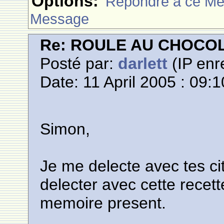
Options:
Rèpondre à ce M
Message
Re: ROULE AU CHOCO
Posté par:
darlett
(IP enr
Date: 11 April 2005 : 09:1
Simon,
Je me delecte avec tes ci
delecter avec cette recet
memoire present.