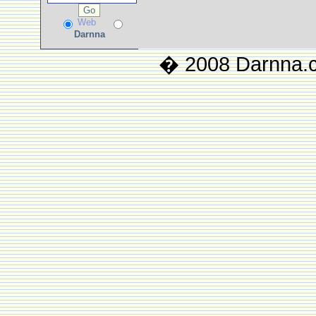
Web
Darnna
� 2008 Darnna.co