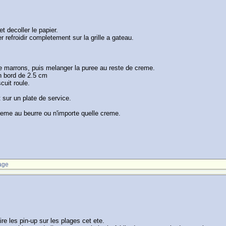
t decoller le papier.
r refroidir completement sur la grille a gateau.
de marrons, puis melanger la puree au reste de creme.
n bord de 2.5 cm
cuit roule.
 sur un plate de service.
reme au beurre ou n'importe quelle creme.
age
ire les pin-up sur les plages cet ete.