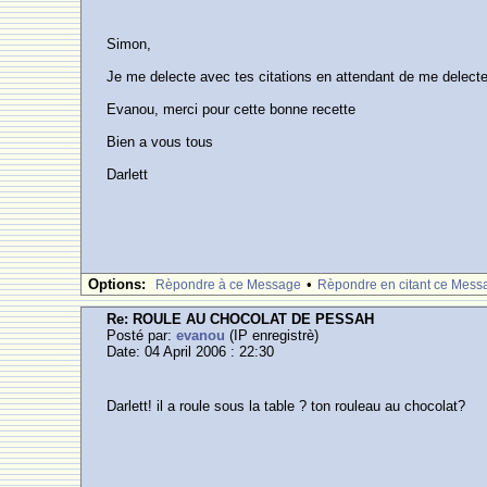
Simon,
Je me delecte avec tes citations en attendant de me delecte
Evanou, merci pour cette bonne recette
Bien a vous tous
Darlett
Options:
•
Rèpondre à ce Message
Rèpondre en citant ce Mess
Re: ROULE AU CHOCOLAT DE PESSAH
Posté par:
evanou
(IP enregistrè)
Date: 04 April 2006 : 22:30
Darlett! il a roule sous la table ? ton rouleau au chocolat?