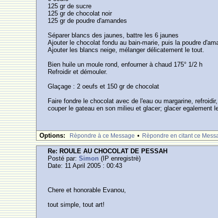
125 gr de sucre
125 gr de chocolat noir
125 gr de poudre d'amandes
Séparer blancs des jaunes, battre les 6 jaunes
Ajouter le chocolat fondu au bain-marie, puis la poudre d'a
Ajouter les blancs neige, mélanger délicatement le tout.
Bien huile un moule rond, enfourner à chaud 175° 1/2 h
Refroidir et démouler.
Glaçage : 2 oeufs et 150 gr de chocolat
Faire fondre le chocolat avec de l'eau ou margarine, refroidir
couper le gateau en son milieu et glacer; glacer egalement l
Options:
•
Rèpondre à ce Message
Rèpondre en citant ce Mess
Re: ROULE AU CHOCOLAT DE PESSAH
Posté par:
Simon
(IP enregistrè)
Date: 11 April 2005 : 00:43
Chere et honorable Evanou,
tout simple, tout art!