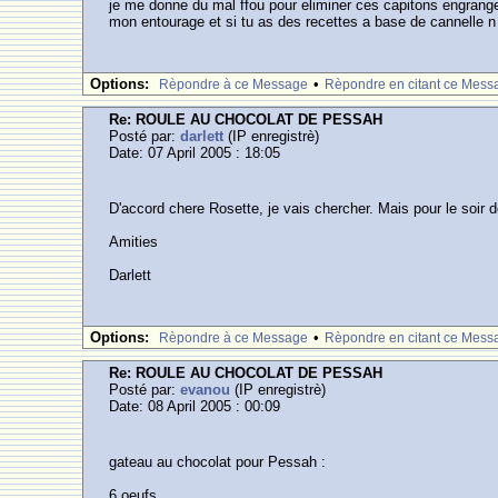
je me donne du mal ffou pour eliminer ces capitons engranges
mon entourage et si tu as des recettes a base de cannelle n h
Options:
•
Rèpondre à ce Message
Rèpondre en citant ce Mess
Re: ROULE AU CHOCOLAT DE PESSAH
Posté par:
darlett
(IP enregistrè)
Date: 07 April 2005 : 18:05
D'accord chere Rosette, je vais chercher. Mais pour le soir 
Amities
Darlett
Options:
•
Rèpondre à ce Message
Rèpondre en citant ce Mess
Re: ROULE AU CHOCOLAT DE PESSAH
Posté par:
evanou
(IP enregistrè)
Date: 08 April 2005 : 00:09
gateau au chocolat pour Pessah :
6 oeufs