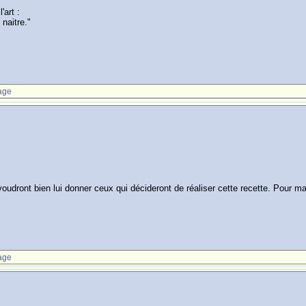
'art :
 naitre."
age
e voudront bien lui donner ceux qui décideront de réaliser cette recette. Pour m
age