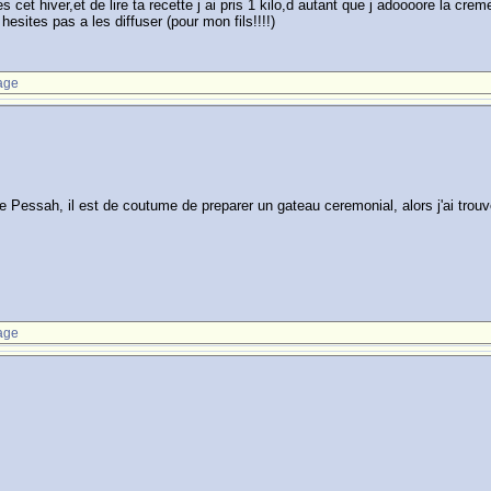
 cet hiver,et de lire ta recette j ai pris 1 kilo,d autant que j adoooore la 
esites pas a les diffuser (pour mon fils!!!!)
age
de Pessah, il est de coutume de preparer un gateau ceremonial, alors j'ai trou
age