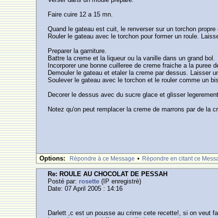
Faire cuire 12 a 15 mn.
Quand le gateau est cuit, le renverser sur un torchon propre e
Rouler le gateau avec le torchon pour former un roule. Laisse
Preparer la garniture.
Battre la creme et la liqueur ou la vanille dans un grand bol.
Incorporer une bonne cuilleree de creme fraiche a la puree 
Demouler le gateau et etaler la creme par dessus. Laisser u
Soulever le gateau avec le torchon et le rouler comme un bis
Decorer le dessus avec du sucre glace et glisser legerement
Notez qu'on peut remplacer la creme de marrons par de la c
Options:
•
Rèpondre à ce Message
Rèpondre en citant ce Mess
Re: ROULE AU CHOCOLAT DE PESSAH
Posté par:
rosette
(IP enregistrè)
Date: 07 April 2005 : 14:16
Darlett ,c est un pousse au crime cete recette!, si on veut fa