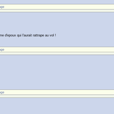
age
me d'epoux qui l'aurait rattrape au vol !
age
age