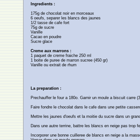
Ingredients :
175g de chocolat noir en morceaux
6 oeufs, separer les blancs des jaunes
1/2 tasse de cafe fort
75g de sucre
Vanille
Cacao en poudre
Sucre glace
Creme aux marrons :
1 paquet de creme fraiche 250 ml
1 boite de puree de marron sucree (450 gr)
Vanille ou extrait de rhum
La preparation :
Prechauffer le four a 180o. Garnir un moule a biscuit carre (
Faire fondre le chocolat dans le cafe dans une petite cassero
Mettre les jaunes d'oeufs et la moitie du sucre dans un gran
Dans une autre terrine, battre les blancs en neige pas trop f
Incorporer une bonne cuilleree de blancs en neige a la masse
Verser dans un moule prepare.