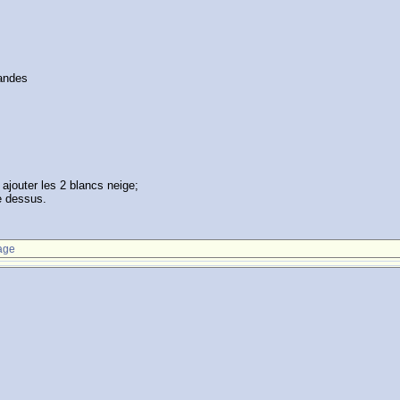
mandes
, ajouter les 2 blancs neige;
e dessus.
age