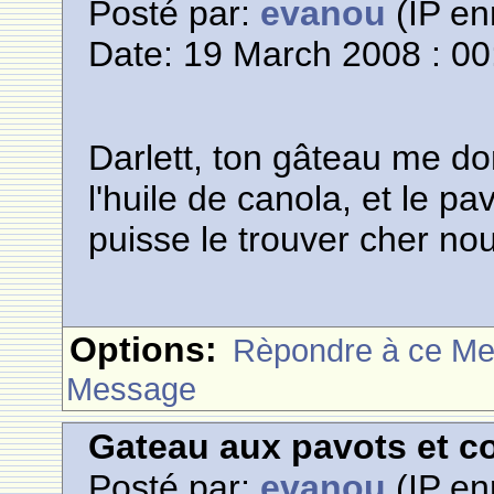
Posté par:
evanou
(IP en
Date: 19 March 2008 : 00
Darlett, ton gâteau me do
l'huile de canola, et le p
puisse le trouver cher no
Options:
Rèpondre à ce M
Message
Gateau aux pavots et c
Posté par:
evanou
(IP en