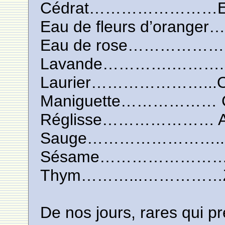
Cédrat……………………El
Eau de fleurs d’oranger
Eau de rose……………… 
Lavande………….……….
Laurier…………………...Ou
Maniguette……………… Go
Réglisse………………… A
Sauge……………………...S
Sésame……………………Je
Thym………...……………Z
De nos jours, rares qui p