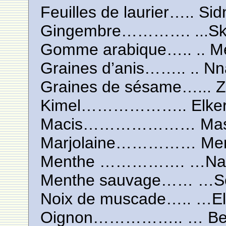
Feuilles de laurier….. S
Gingembre…………. ...Sk
Gomme arabique….. .. M
Graines d’anis…….. .. Nn
Graines de sésame…... Z
Kimel……………….. Elker
Macis………………… Mas
Marjolaine…………… Mer
Menthe ……………. …Na
Menthe sauvage…… …So
Noix de muscade….. …E
Oignon…………….. … Be