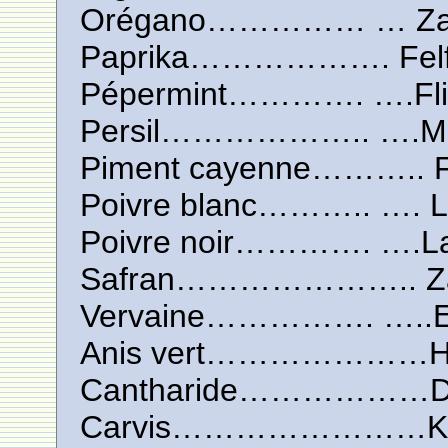
Orégano…………… … Za
Paprika………………. Felf
Pépermint…………. ….Fli
Persil……………….. ….M
Piment cayenne……….. Fe
Poivre blanc……….. …. L
Poivre noir…………. ….La
Safran………………….. Za
Vervaine……………. …..El
Anis vert…………………Hab
Cantharide………………Dab
Carvis……………………Ker