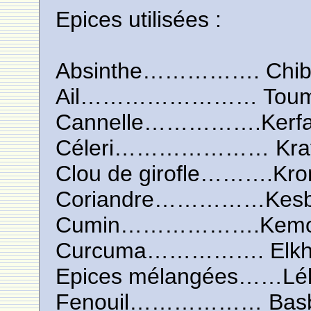
Epices utilisées :
Absinthe……………. Chib
Ail…………………… Tou
Cannelle…………….Kerf
Céleri………………… Kra
Clou de girofle……….Kron
Coriandre……………Kesb
Cumin……………….Kemo
Curcuma……………. Elkh
Epices mélangées……L
Fenouil……………… Bas