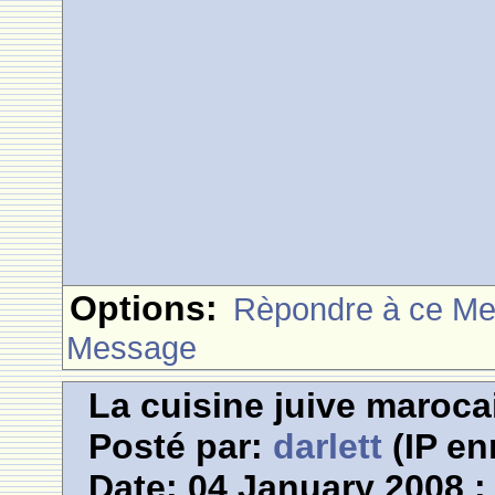
Options:
Rèpondre à ce M
Message
La cuisine juive marocai
Posté par:
darlett
(IP en
Date: 04 January 2008 :