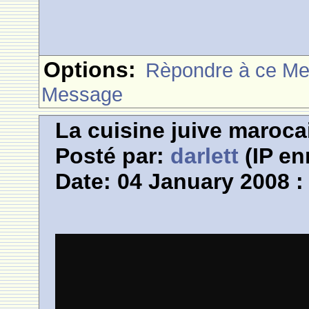
Options:
Rèpondre à ce M
Message
La cuisine juive marocai
Posté par:
darlett
(IP en
Date: 04 January 2008 :