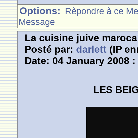
Options:
Rèpondre à ce M
Message
La cuisine juive marocai
Posté par:
darlett
(IP en
Date: 04 January 2008 :
LES BEI