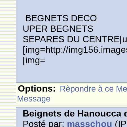
BEGNETS DECO
UPER BEGNETS
SEPARES DU CENTRE[url=
[img=http://img156.image
[img=
Options:
Rèpondre à ce M
Message
Beignets de Hanoucca d
Posté par:
masschou
(IP