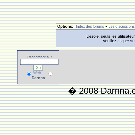
Options:
•
Index des forums
Les discussions
Dèsolè, seuls les utilisateu
Veuillez cliquer su
Rechercher
sur
Web
Darnna
� 2008 Darnna.co