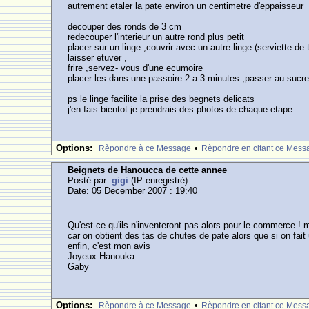
autrement etaler la pate environ un centimetre d'eppaisseur
decouper des ronds de 3 cm
redecouper l'interieur un autre rond plus petit
placer sur un linge ,couvrir avec un autre linge (serviette de 
laisser etuver ,
frire ,servez- vous d'une ecumoire
placer les dans une passoire 2 a 3 minutes ,passer au sucr
ps le linge facilite la prise des begnets delicats
j'en fais bientot je prendrais des photos de chaque etape
Options:
•
Rèpondre à ce Message
Rèpondre en citant ce Mess
Beignets de Hanoucca de cette annee
Posté par:
gigi
(IP enregistrè)
Date: 05 December 2007 : 19:40
Qu'est-ce qu'ils n'inventeront pas alors pour le commerce ! mai
car on obtient des tas de chutes de pate alors que si on fait
enfin, c'est mon avis
Joyeux Hanouka
Gaby
Options:
•
Rèpondre à ce Message
Rèpondre en citant ce Mess