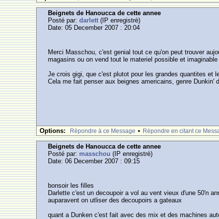
Beignets de Hanoucca de cette annee
Posté par:
darlett
(IP enregistrè)
Date: 05 December 2007 : 20:04
Merci Masschou, c'est genial tout ce qu'on peut trouver aujou
magasins ou on vend tout le materiel possible et imaginable 
Je crois gigi, que c'est plutot pour les grandes quantites e
Cela me fait penser aux beignes americains, genre Dunkin' do
Options:
•
Rèpondre à ce Message
Rèpondre en citant ce Mess
Beignets de Hanoucca de cette annee
Posté par:
masschou
(IP enregistrè)
Date: 06 December 2007 : 09:15
bonsoir les filles
Darlette c'est un decoupoir a vol au vent vieux d'une 50'n a
auparavent on utliser des decoupoirs a gateaux
quant a Dunken c'est fait avec des mix et des machines au