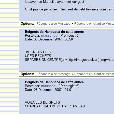
le savon de Marseille avait meilleur gout
GIGI pas de perte lae milieu sert de petit beignets comme d
Options:
•
Rèpondre à ce Message
Rèpondre en citant ce Mess
Beignets de Hanoucca de cette annee
Posté par:
masschou
(IP enregistrè)
Date: 08 December 2007 : 00:59
BEGNETS DECO
UPER BEGNETS
SEPARES DU CENTRE[url=http://imageshack.us][img=http:/
Options:
•
Rèpondre à ce Message
Rèpondre en citant ce Mess
Beignets de Hanoucca de cette annee
Posté par:
masschou
(IP enregistrè)
Date: 08 December 2007 : 01:01
VOILA LES BEIGNETS
CHABBAT CHALOM VE HAG SAME'AH