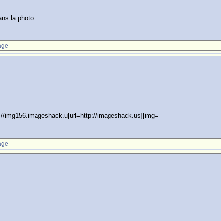
ans la photo
age
/img156.imageshack.u[url=http://imageshack.us][img=
age