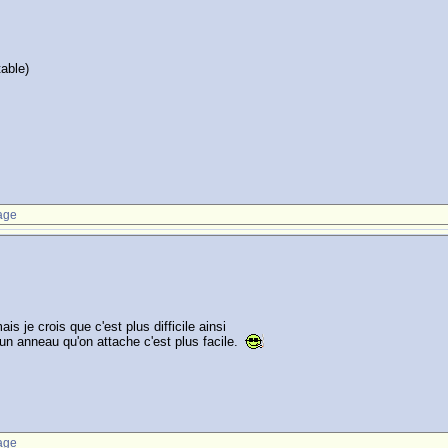
table)
e
age
s je crois que c'est plus difficile ainsi
 un anneau qu'on attache c'est plus facile.
age