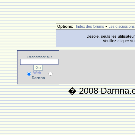
Options:
•
Index des forums
Les discussions
Dèsolè, seuls les utilisateu
Veuillez cliquer su
Rechercher
sur
Web
Darnna
� 2008 Darnna.co