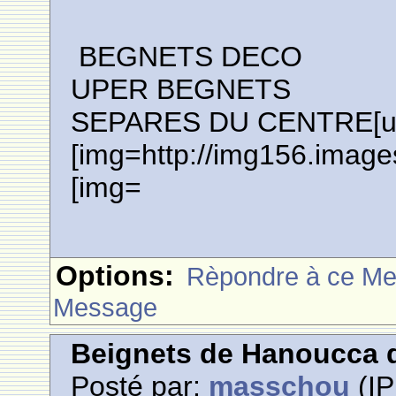
BEGNETS DECO
UPER BEGNETS
SEPARES DU CENTRE[url=
[img=http://img156.image
[img=
Options:
Rèpondre à ce M
Message
Beignets de Hanoucca d
Posté par:
masschou
(IP