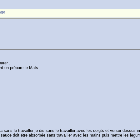
age
arer .
nt on prépare le Maïs .
3a sans le travailler je dis sans le travailler avec les doigts et verser dessu
a sauce doit étre absorbée sans travailler avec les mains puis mettre les legu