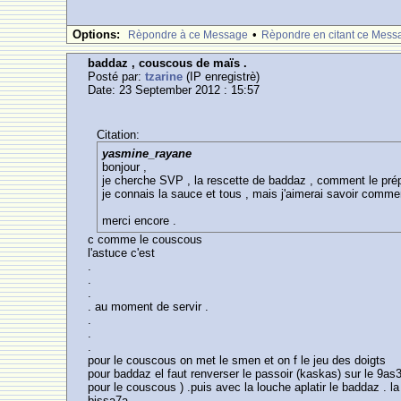
Options:
•
Rèpondre à ce Message
Rèpondre en citant ce Mess
baddaz , couscous de maïs .
Posté par:
tzarine
(IP enregistrè)
Date: 23 September 2012 : 15:57
Citation:
yasmine_rayane
bonjour ,
je cherche SVP , la rescette de baddaz , comment le prép
je connais la sauce et tous , mais j'aimerai savoir comme
merci encore .
c comme le couscous
l'astuce c'est
.
.
.
. au moment de servir .
.
.
.
pour le couscous on met le smen et on f le jeu des doigts
pour baddaz el faut renverser le passoir (kaskas) sur le 9as
pour le couscous ) .puis avec la louche aplatir le baddaz . l
bissa7a