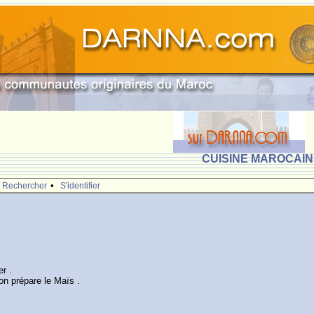
CUISINE MAROCAINE
•
Rechercher
S'identifier
r .
on prépare le Maïs .