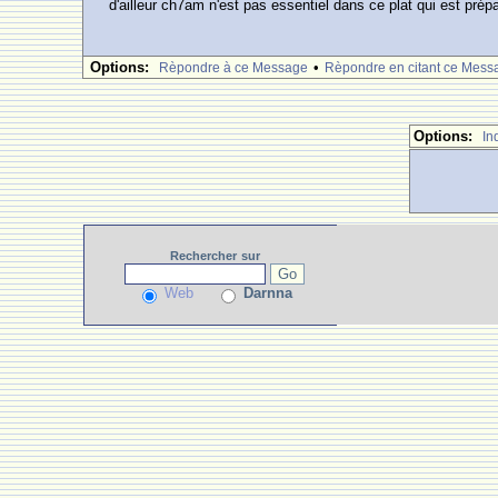
d'ailleur ch7am n'est pas essentiel dans ce plat qui est pré
Options:
•
Rèpondre à ce Message
Rèpondre en citant ce Mess
Options:
In
Rechercher
sur
Web
Darnna