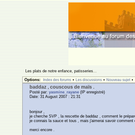
Les plats de notre enfance, patisseries...
Options:
•
•
•
Index des forums
Les discussions
Nouveau sujet
baddaz , couscous de maïs .
Posté par:
yasmine_rayane
(IP enregistrè)
Date: 31 August 2007 : 21:31
bonjour ,
je cherche SVP , la rescette de baddaz , comment le prépare
je connais la sauce et tous , mais j'aimerai savoir comment 
merci encore .