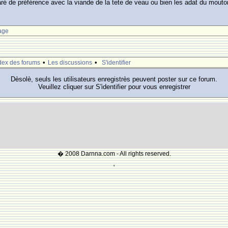
paré de préférence avec la viande de la tete de veau ou bien les adat du mouto
age
•
•
dex des forums
Les discussions
S'identifier
Dèsolè, seuls les utilisateurs enregistrès peuvent poster sur ce forum.
Veuillez cliquer sur S'identifier pour vous enregistrer
� 2008 Darnna.com - All rights reserved.
'