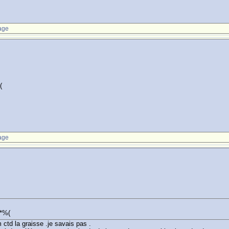
age
(
age
!*%(
 ctd la graisse .je savais pas .