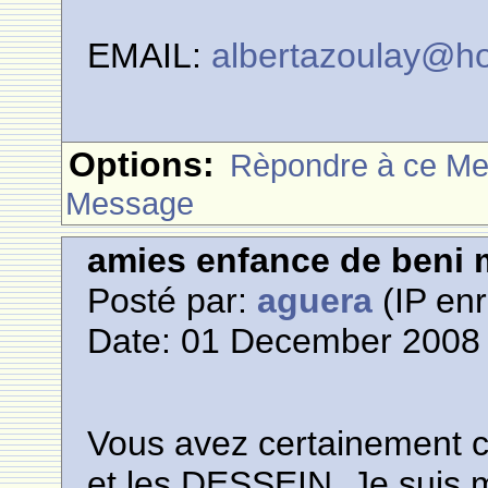
EMAIL:
albertazoulay@h
Options:
Rèpondre à ce M
Message
amies enfance de beni m
Posté par:
aguera
(IP enr
Date: 01 December 2008 
Vous avez certainement 
et les DESSEIN. Je suis 