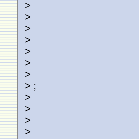
>
>
>
>
>
>
>
> ;
>
>
>
>