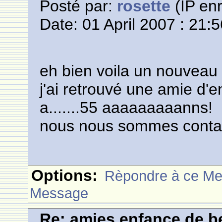
Posté par:
rosette
(IP enr
Date: 01 April 2007 : 21:
eh bien voila un nouveau 
j'ai retrouvé une amie d'e
a.......55 aaaaaaaaanns!
nous nous sommes contac
Options:
Rèpondre à ce M
Message
Re: amies enfance de be