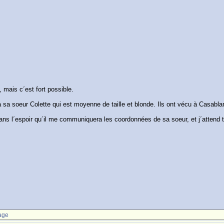
, mais c´est fort possible.
 à sa soeur Colette qui est moyenne de taille et blonde. Ils ont vécu à Casabla
s l´espoir qu´il me communiquera les coordonnées de sa soeur, et j´attend 
age