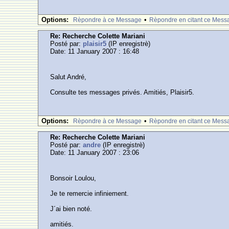
Options:
•
Rèpondre à ce Message
Rèpondre en citant ce Mess
Re: Recherche Colette Mariani
Posté par:
plaisir5
(IP enregistrè)
Date: 11 January 2007 : 16:48
Salut André,
Consulte tes messages privés. Amitiés, Plaisir5.
Options:
•
Rèpondre à ce Message
Rèpondre en citant ce Mess
Re: Recherche Colette Mariani
Posté par:
andre
(IP enregistrè)
Date: 11 January 2007 : 23:06
Bonsoir Loulou,
Je te remercie infiniement.
J´ai bien noté.
amitiés.