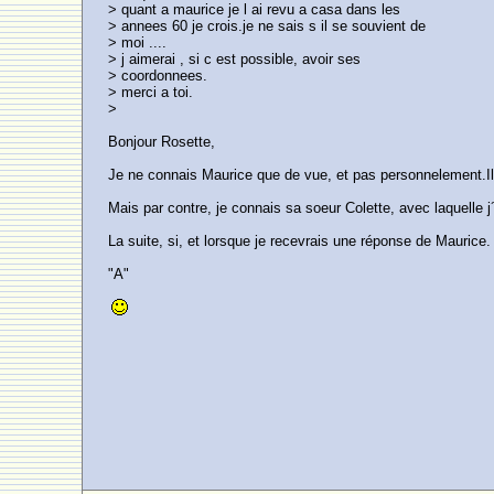
> quant a maurice je l ai revu a casa dans les
> annees 60 je crois.je ne sais s il se souvient de
> moi ....
> j aimerai , si c est possible, avoir ses
> coordonnees.
> merci a toi.
>
Bonjour Rosette,
Je ne connais Maurice que de vue, et pas personnelement.Il 
Mais par contre, je connais sa soeur Colette, avec laquelle j´a
La suite, si, et lorsque je recevrais une réponse de Maurice.
"A"