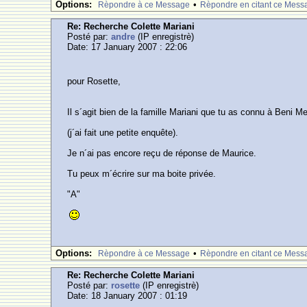
Options:
•
Rèpondre à ce Message
Rèpondre en citant ce Mess
Re: Recherche Colette Mariani
Posté par:
andre
(IP enregistrè)
Date: 17 January 2007 : 22:06
pour Rosette,
Il s´agit bien de la famille Mariani que tu as connu à Beni Mel
(j´ai fait une petite enquête).
Je n´ai pas encore reçu de réponse de Maurice.
Tu peux m´écrire sur ma boite privée.
"A"
Options:
•
Rèpondre à ce Message
Rèpondre en citant ce Mess
Re: Recherche Colette Mariani
Posté par:
rosette
(IP enregistrè)
Date: 18 January 2007 : 01:19