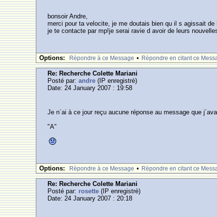
bonsoir Andre,
merci pour ta velocite, je me doutais bien qu il s agissait de
je te contacte par mp!je serai ravie d avoir de leurs nouvelle
Options:
•
Rèpondre à ce Message
Rèpondre en citant ce Mess
Re: Recherche Colette Mariani
Posté par:
andre
(IP enregistrè)
Date: 24 January 2007 : 19:58
Je n´ai à ce jour reçu aucune réponse au message que j´ava
"A"
Options:
•
Rèpondre à ce Message
Rèpondre en citant ce Mess
Re: Recherche Colette Mariani
Posté par:
rosette
(IP enregistrè)
Date: 24 January 2007 : 20:18