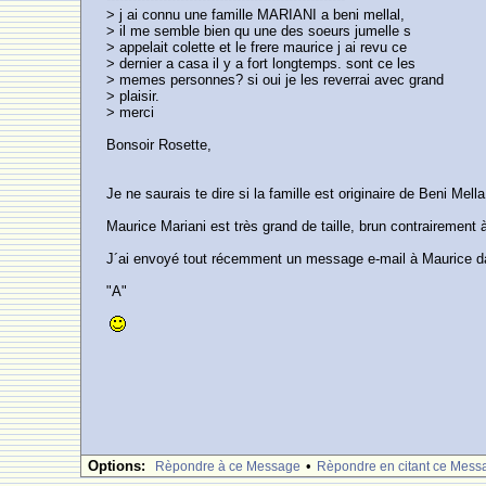
> j ai connu une famille MARIANI a beni mellal,
> il me semble bien qu une des soeurs jumelle s
> appelait colette et le frere maurice j ai revu ce
> dernier a casa il y a fort longtemps. sont ce les
> memes personnes? si oui je les reverrai avec grand
> plaisir.
> merci
Bonsoir Rosette,
Je ne saurais te dire si la famille est originaire de Beni Mella
Maurice Mariani est très grand de taille, brun contrairement
J´ai envoyé tout récemment un message e-mail à Maurice dan
"A"
Options:
•
Rèpondre à ce Message
Rèpondre en citant ce Mess