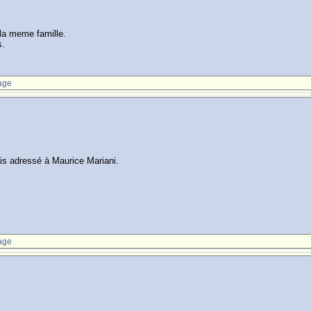
 la meme famille.
s.
age
is adressé à Maurice Mariani.
age