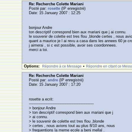
Re: Recherche Colette Mariani
Posté par:
rosette
(IP enregistrè)
Date: 15 January 2007 : 12:25
bonjour Andre
ton descriptif correspond bien aux mariani que j ai connu.
le souvenir de colette est tres flou ,blonde certes , nous av
quant a maurice je l ai revu a casa dans les annees 60 je croi
j aimerai , si c est possible, avoir ses coordonnees.
merci a toi.
Options:
•
Rèpondre à ce Message
Rèpondre en citant ce Mess
Re: Recherche Colette Mariani
Posté par:
andre
(IP enregistrè)
Date: 15 January 2007 : 17:20
rosette a ecrit:
-------------------------------------------------------
> bonjour Andre
> ton descriptif correspond bien aux mariani que j
> ai connu.
> le souvenir de colette est tres flou ,blonde
> certes , nous avions tout au plus 8/10 ans, nous
> frequentions la meme ecole a beni mellal .