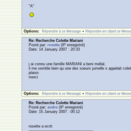
"A"
Options:
•
Rèpondre à ce Message
Rèpondre en citant ce Mess
Re: Recherche Colette Mariani
Posté par:
rosette
(IP enregistrè)
Date: 14 January 2007 : 20:33
j ai connu une famille MARIANI a beni mellal,
il me semble bien qu une des soeurs jumelle s appelait colett
plaisir.
merci
Options:
•
Rèpondre à ce Message
Rèpondre en citant ce Mess
Re: Recherche Colette Mariani
Posté par:
andre
(IP enregistrè)
Date: 15 January 2007 : 00:12
rosette a ecrit:
-------------------------------------------------------