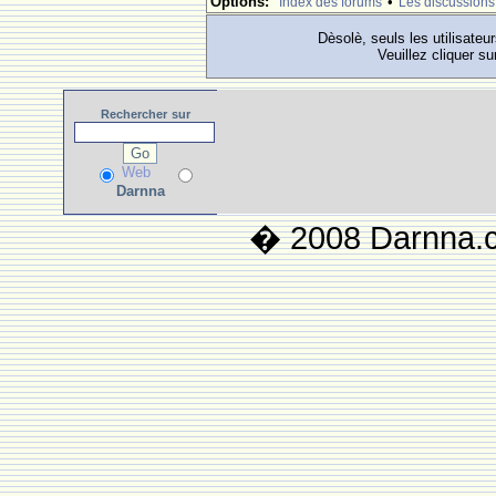
Options:
•
Index des forums
Les discussions
Dèsolè, seuls les utilisateu
Veuillez cliquer su
Rechercher
sur
Web
Darnna
� 2008 Darnna.co