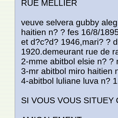
RUE MELLIER
veuve selvera gubby aleg
haitien n? ? fes 16/8/189
et d?c?d? 1946,mari? ? d
1920.demeurant rue de r
2-mme abitbol elsie n? ?
3-mr abitbol miro haitien
4-abitbol luliane luva n?
SI VOUS VOUS SITUEY