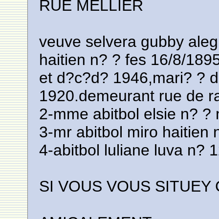
RUE MELLIER
veuve selvera gubby aleg
haitien n? ? fes 16/8/189
et d?c?d? 1946,mari? ? d
1920.demeurant rue de r
2-mme abitbol elsie n? ?
3-mr abitbol miro haitien
4-abitbol luliane luva n?
SI VOUS VOUS SITUEY