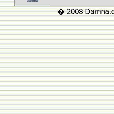
Darnna
� 2008 Darnna.co