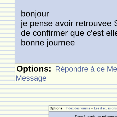
bonjour
je pense avoir retrouvee Sy
de confirmer que c'est ell
bonne journee
Options:
Rèpondre à ce M
Message
Options:
•
Index des forums
Les discussions
Dèsolè, seuls les utilisateu