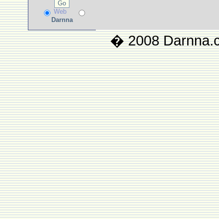
Web
Darnna
� 2008 Darnna.co