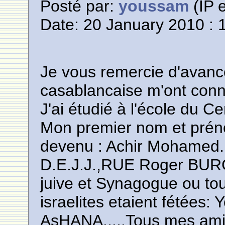
Posté par:
youssam
(IP e
Date: 20 January 2010 : 
Je vous remercie d'avanc
casablancaise m'ont conn
J'ai étudié à l'école du C
Mon premier nom et pré
devenu : Achir Mohamed.
D.E.J.J.,RUE Roger BURG
juive et Synagogue ou tou
israelites etaient fétée
AsHANA.....Tous mes amis