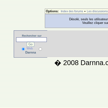
Options:
•
Index des forums
Les discussions
Dèsolè, seuls les utilisateu
Veuillez cliquer su
Rechercher
sur
Web
Darnna
� 2008 Darnna.co