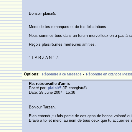
Bonsoir plaisir5,
Merci de tes remarques et de tes félicitations.
Nous sommes tous dans un forum merveilleux,on a pas à se
Reçois plaisir5,mes meilleures amitiés.
" T A R Z A N " ./.
Options:
•
Rèpondre à ce Message
Rèpondre en citant ce Mess
Re: retrouvaille d'amis
Posté par:
plaisir5
(IP enregistrè)
Date: 29 June 2007 : 15:38
Bonjour Tarzan,
Bien entendu,tu fais partie de ces gens de bonne volonté qui 
Bravo à toi et merci au nom de tous ceux que tu accueilles et