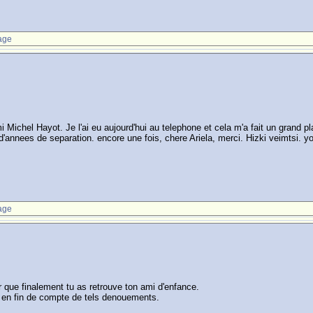
age
 Michel Hayot. Je l'ai eu aujourd'hui au telephone et cela m'a fait un grand plai
'annees de separation. encore une fois, chere Ariela, merci. Hizki veimtsi. y
age
 que finalement tu as retrouve ton ami d'enfance.
 a en fin de compte de tels denouements.