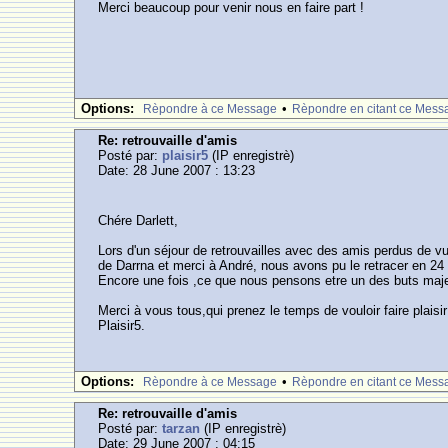
Merci beaucoup pour venir nous en faire part !
Options:
•
Rèpondre à ce Message
Rèpondre en citant ce Mess
Re: retrouvaille d'amis
Posté par:
plaisir5
(IP enregistrè)
Date: 28 June 2007 : 13:23
Chére Darlett,
Lors d'un séjour de retrouvailles avec des amis perdus de
de Darrna et merci à André, nous avons pu le retracer en 24
Encore une fois ,ce que nous pensons etre un des buts majeu
Merci à vous tous,qui prenez le temps de vouloir faire plaisi
Plaisir5.
Options:
•
Rèpondre à ce Message
Rèpondre en citant ce Mess
Re: retrouvaille d'amis
Posté par:
tarzan
(IP enregistrè)
Date: 29 June 2007 : 04:15