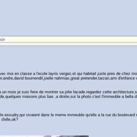
age
avec moi en classe a l'ecole layris vergez,et qui habitait juste pres de chez 
rtier,andre,david boumendil,joelle nahmias,great pretender,tarzan,ami d'enfance 
 un mois je suis fiere de montrer sa jolie facade.regardez cette architecture,si
ade,quelques maisons plus bas ,a droite,sur la photo c'est l'immeuble a bella
ille essudry,qui vivaient dans le meme immeuble qu'elle a la rue du boulevar
 d'elle,ok?