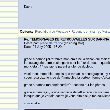
David
Options:
•
Rèpondre à ce Message
Rèpondre en citant ce Mess
Re: TEMOIGNAGES DE RETROUVAILLES SUR DARNNA
Posté par:
place de france
(IP enregistrè)
Date: 04 July 2005 : 16:29
grace a darnna j'ai retrouve mon amie bella dahan,qui etait 
la boulangerie,cette boulangerie etait le four de tout le qua
moi c'etait 47 rue pierre parent angle rue dupleix.
voici mon immeuble ,depuis que tarzan l'a photographie il y a
coeur.regardez l'entree de l'immeuble,la porteen forme d'arc
grace a darnna,tarzan(richard)m'a reconnu sur les photos.
grace a darnna,il y a une semaine darlett a reconnu ma fam
lorsque que je verrais darlett je vous dirais si je me souviens
soly anidjar