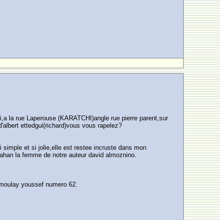
moi,a la rue Laperouse (KARATCHI)angle rue pierre parent,sur
d'albert ettedgui(richard)vous vous rapelez?
 simple et si jolie,elle est restee incruste dans mon
 dahan la femme de notre auteur david almoznino.
d moulay youssef numero 62.