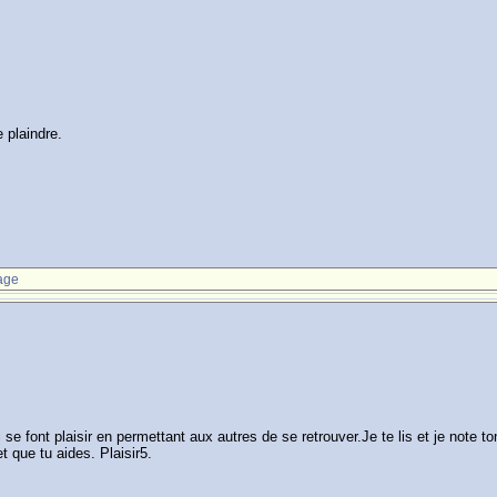
 plaindre.
age
se font plaisir en permettant aux autres de se retrouver.Je te lis et je note to
 que tu aides. Plaisir5.