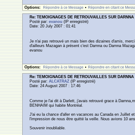
Options:
•
Rèpondre à ce Message
Rèpondre en citant ce Mess
Re: TEMOIGNAGES DE RETROUVAILLES SUR DARNNA
Posté par:
evanou
(IP enregistrè)
Date: 20 July 2007 : 01:41
Je n'ai pas retrouvé un mais bien des dizaines d'amis, merc
d'ailleurs Mazagan à présent c'est Darnna ou Darnna Maza
evanou
Options:
•
Rèpondre à ce Message
Rèpondre en citant ce Mess
Re: TEMOIGNAGES DE RETROUVAILLES SUR DARNNA
Posté par:
ALCATRAZ
(IP enregistrè)
Date: 24 August 2007 : 17:46
Comme je l'ai dit à Darlett, j'avais retrouvé grace à Darnn
BENHAIM qui habite Montréal.
J'ai eu la chance d'aller en vacances au Canada en Juillet et
l'impression de nous être quitté la veille. Nous avions 10 a
Souvenir inoubliable.