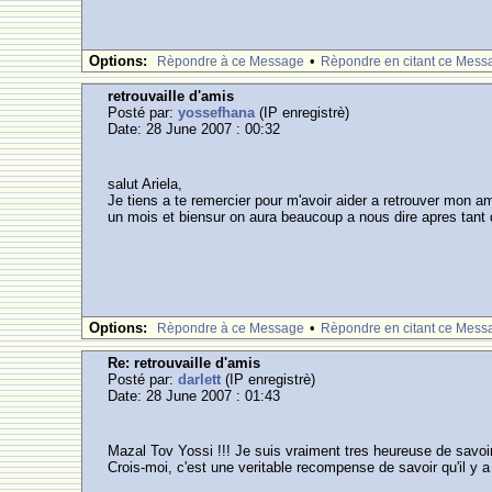
Options:
•
Rèpondre à ce Message
Rèpondre en citant ce Mess
retrouvaille d'amis
Posté par:
yossefhana
(IP enregistrè)
Date: 28 June 2007 : 00:32
salut Ariela,
Je tiens a te remercier pour m'avoir aider a retrouver mon ami
un mois et biensur on aura beaucoup a nous dire apres tant d
Options:
•
Rèpondre à ce Message
Rèpondre en citant ce Mess
Re: retrouvaille d'amis
Posté par:
darlett
(IP enregistrè)
Date: 28 June 2007 : 01:43
Mazal Tov Yossi !!! Je suis vraiment tres heureuse de savoir
Crois-moi, c'est une veritable recompense de savoir qu'il y