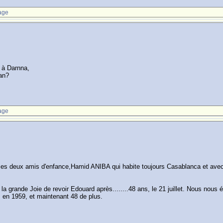
age
i à Darnna,
gan?
age
a,mes deux amis d'enfance,Hamid ANIBA qui habite toujours Casablanca et ave
 la grande Joie de revoir Edouard après........48 ans, le 21 juillet. Nous nou
ns en 1959, et maintenant 48 de plus.