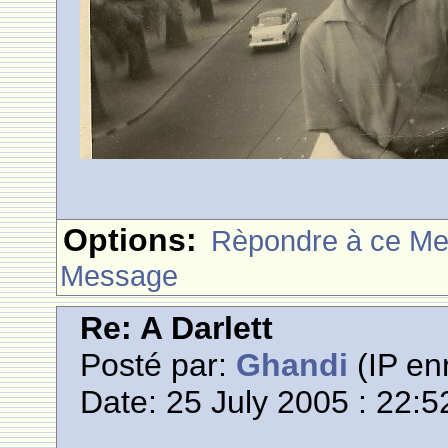
Options:
Rèpondre à ce M
Message
Re: A Darlett
Posté par:
Ghandi
(IP enr
Date: 25 July 2005 : 22:5