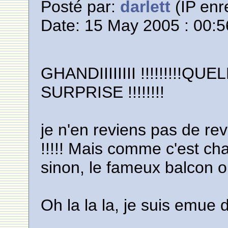
Posté par:
darlett
(IP enr
Date: 15 May 2005 : 00:5
GHANDIIIIIIII !!!!!!!!!
SURPRISE !!!!!!!!
je n'en reviens pas de re
!!!!! Mais comme c'est chan
sinon, le fameux balcon o
Oh la la la, je suis emue d