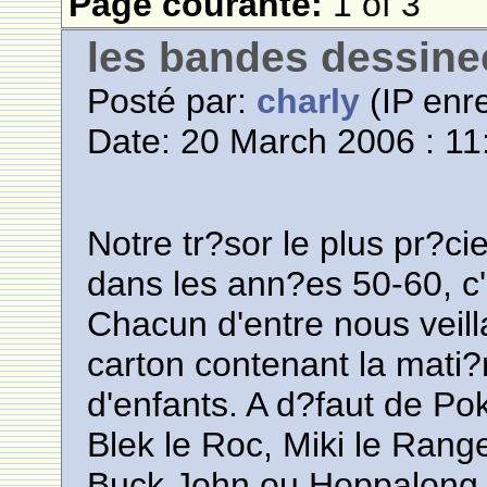
Page courante:
1 of 3
les bandes dessine
Posté par:
charly
(IP enre
Date: 20 March 2006 : 11
Notre tr?sor le plus pr?c
dans les ann?es 50-60, c'
Chacun d'entre nous veill
carton contenant la mati
d'enfants. A d?faut de P
Blek le Roc, Miki le Rang
Buck John ou Hoppalong 