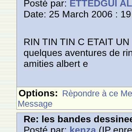
Posté par:
ETTEDGUI A
Date: 25 March 2006 : 19
RIN TIN TIN C ETAIT UN 
quelques aventures de rin 
amities albert e
Options:
Rèpondre à ce M
Message
Re: les bandes dessine
Posté par:
kenza
(IP enre