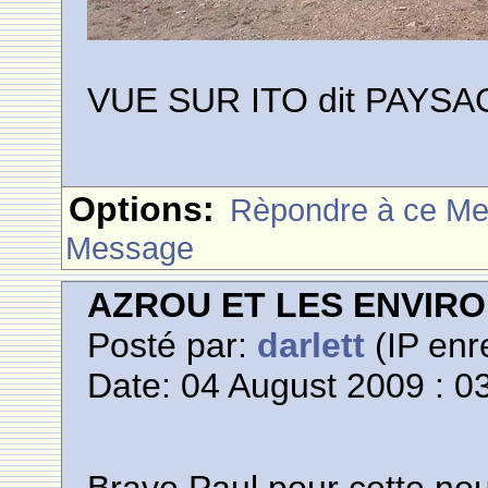
VUE SUR ITO dit PAYS
Options:
Rèpondre à ce M
Message
AZROU ET LES ENVIR
Posté par:
darlett
(IP enr
Date: 04 August 2009 : 0