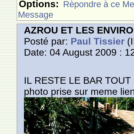
Options:
Rèpondre à ce M
Message
AZROU ET LES ENVIR
Posté par:
Paul Tissier
(I
Date: 04 August 2009 : 1
IL RESTE LE BAR TOUT
photo prise sur meme li