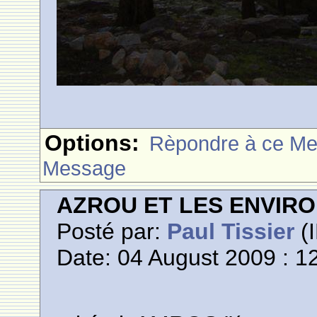
Options:
Rèpondre à ce M
Message
AZROU ET LES ENVIR
Posté par:
Paul Tissier
(I
Date: 04 August 2009 : 1