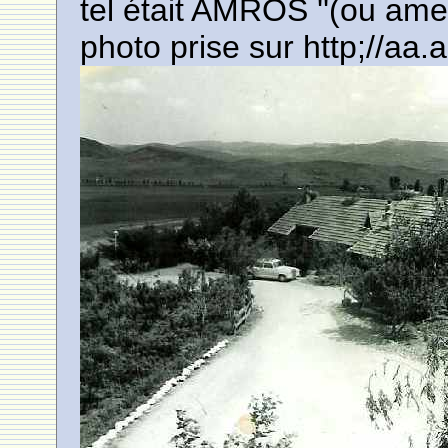
tel était AMROS ''(ou am
photo prise sur http;//aa.