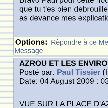
Bravo Paul pour cette nou
que tu t'es bien debrouill
as devance mes explication
Options:
Rèpondre à ce M
Message
AZROU ET LES ENVIR
Posté par:
Paul Tissier
(I
Date: 04 August 2009 : 0
VUE SUR LA PLACE D'