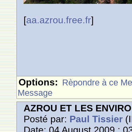
[
aa.azrou.free.fr
]
Options:
Rèpondre à ce M
Message
AZROU ET LES ENVIR
Posté par:
Paul Tissier
(I
Date: 04 August 2009 : 0