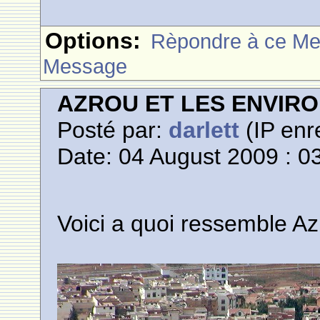
Options:
Rèpondre à ce M
Message
AZROU ET LES ENVIR
Posté par:
darlett
(IP enr
Date: 04 August 2009 : 0
Voici a quoi ressemble Azr