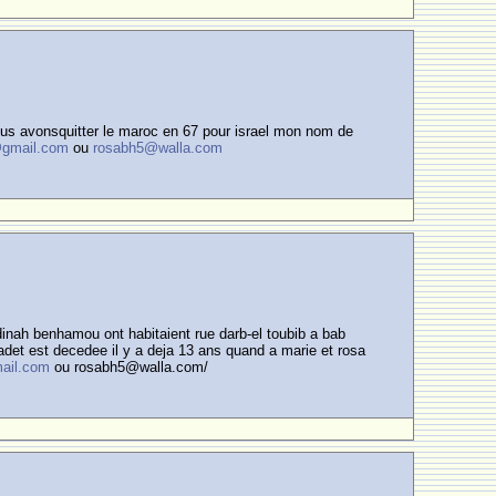
 nous avonsquitter le maroc en 67 pour israel mon nom de
@gmail.com
ou
rosabh5@walla.com
 dinah benhamou ont habitaient rue darb-el toubib a bab
adet est decedee il y a deja 13 ans quand a marie et rosa
ail.com
ou rosabh5@walla.com/