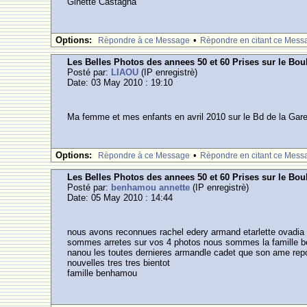
Ginette Castagna
Options:
•
Rèpondre à ce Message
Rèpondre en citant ce Mess
Les Belles Photos des annees 50 et 60 Prises sur le Bou
Posté par:
LIAOU
(IP enregistrè)
Date: 03 May 2010 : 19:10
Ma femme et mes enfants en avril 2010 sur le Bd de la Gar
Options:
•
Rèpondre à ce Message
Rèpondre en citant ce Mess
Les Belles Photos des annees 50 et 60 Prises sur le Bou
Posté par:
benhamou annette
(IP enregistrè)
Date: 05 May 2010 : 14:44
nous avons reconnues rachel edery armand etarlette ovadia 
sommes arretes sur vos 4 photos nous sommes la famille be
nanou les toutes dernieres armandle cadet que son ame repo
nouvelles tres tres bientot
famille benhamou