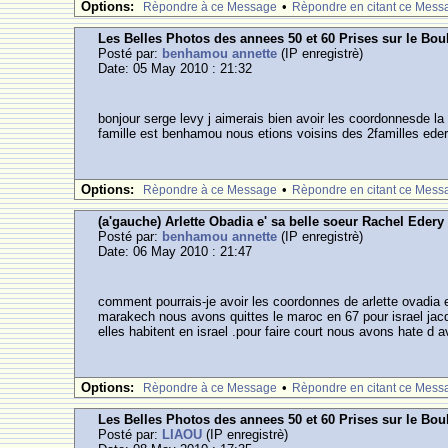
Options:
•
Rèpondre à ce Message
Rèpondre en citant ce Mess
Les Belles Photos des annees 50 et 60 Prises sur le Bou
Posté par:
benhamou annette
(IP enregistrè)
Date: 05 May 2010 : 21:32
bonjour serge levy j aimerais bien avoir les coordonnesde la
famille est benhamou nous etions voisins des 2familles eder
Options:
•
Rèpondre à ce Message
Rèpondre en citant ce Mess
(a'gauche) Arlette Obadia e' sa belle soeur Rachel Edery
Posté par:
benhamou annette
(IP enregistrè)
Date: 06 May 2010 : 21:47
comment pourrais-je avoir les coordonnes de arlette ovadia et
marakech nous avons quittes le maroc en 67 pour israel jacq
elles habitent en israel .pour faire court nous avons hate d a
Options:
•
Rèpondre à ce Message
Rèpondre en citant ce Mess
Les Belles Photos des annees 50 et 60 Prises sur le Bou
Posté par:
LIAOU
(IP enregistrè)