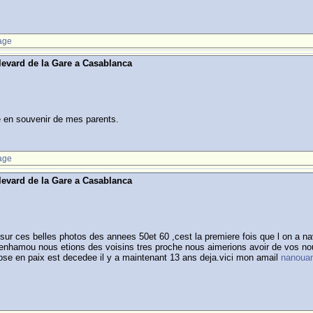
age
levard de la Gare a Casablanca
e en souvenir de mes parents.
age
levard de la Gare a Casablanca
sur ces belles photos des annees 50et 60 ,cest la premiere fois que l on a n
nhamou nous etions des voisins tres proche nous aimerions avoir de vos no
se en paix est decedee il y a maintenant 13 ans deja.vici mon amail
nanoua