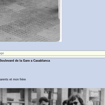
age
 Boulevard de la Gare a Casablanca
arents et mon frère