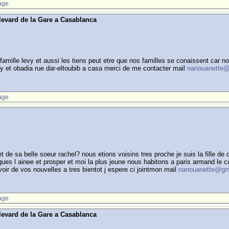
age
levard de la Gare a Casablanca
 famille levy et aussi les tiens peut etre que nos familles se conaissent car
y et obadia rue dar-eltoubib a casa merci de me contacter mail
nanouanette
age
 de sa belle soeur rachel? nous etions voisins tres proche je suis la fille de
ues l ainee et prosper et moi la plus jeune nous habitons a paris armand le c
voir de vos nouvelles a tres bientot j espere ci jointmon mail
nanouanette@gm
age
levard de la Gare a Casablanca