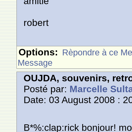
amitié
robert
Options:
Rèpondre à ce M
Message
OUJDA, souvenirs, retro
Posté par:
Marcelle Sult
Date: 03 August 2008 : 2
B*%:clap:rick bonjour! mo