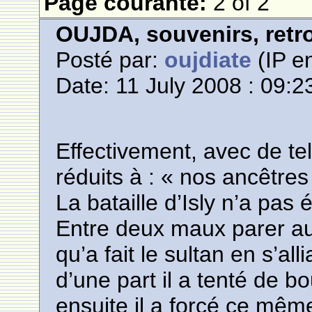
Page courante:
2 of 2
OUJDA, souvenirs, retro
Posté par:
oujdiate
(IP en
Date: 11 July 2008 : 09:2
Effectivement, avec de te
réduits à : « nos ancêtres
La bataille d’Isly n’a pas 
Entre deux maux parer au
qu’a fait le sultan en s’all
d’une part il a tenté de b
ensuite il a forcé ce mêm