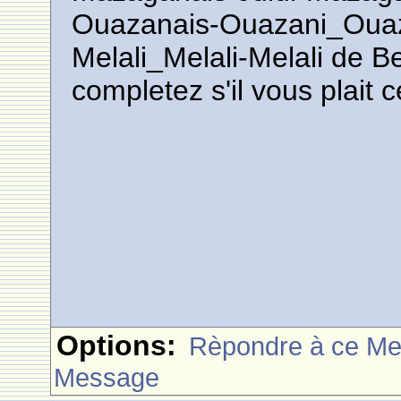
Ouazanais-Ouazani_Oua
Melali_Melali-Melali de B
completez s'il vous plait c
Options:
Rèpondre à ce M
Message