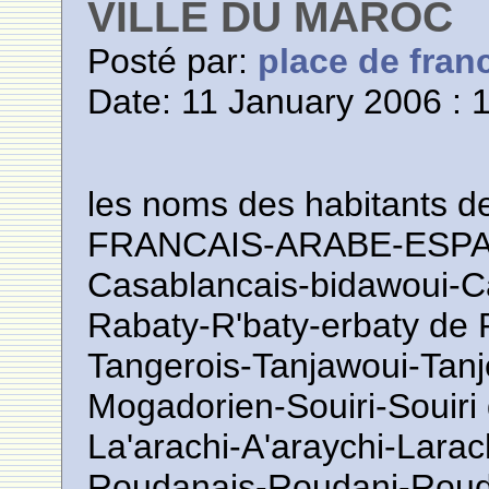
VILLE DU MAROC
Posté par:
place de fran
Date: 11 January 2006 : 
les noms des habitants d
FRANCAIS-ARABE-ESP
Casablancais-bidawoui-
Rabaty-R'baty-erbaty de 
Tangerois-Tanjawoui-Tanj
Mogadorien-Souiri-Souir
La'arachi-A'araychi-Lara
Roudanais-Roudani-Roud