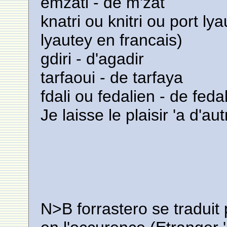
emzati - de m'zat
knatri ou knitri ou port ly
lyautey en francais)
gdiri - d'agadir
tarfaoui - de tarfaya
fdali ou fedalien - de f
Je laisse le plaisir 'a d'au
N>B forrastero se traduit