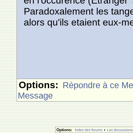
en l'occurence (Etranger 
Paradoxalement les tange
alors qu'ils etaient eux-
Options:
Rèpondre à ce M
Message
Options:
•
Index des forums
Les discussions