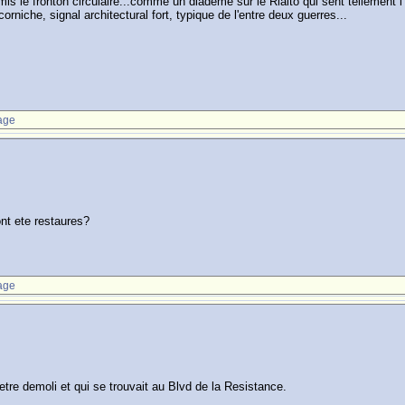
remis le fronton circulaire...comme un diademe sur le Rialto qui sent tellement l'
rniche, signal architectural fort, typique de l'entre deux guerres...
age
nt ete restaures?
age
etre demoli et qui se trouvait au Blvd de la Resistance.