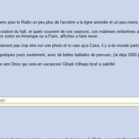
ns pour le Rialto un peu plus de l'acrotire a la ligne arrondie et un peu moins
decoration du hall, et quels souvenir de ces seances, ces matinees enfantine
ms sortis en Amerique ou a Paris, affiches a faire rever..
'aiment pas trop etre sur une photo et tu sais qu'a Casa, il y a du monde partou
quelques jours seulement, avec de belles ballades de prevues; j'ai deja 1500 
otre ami Driss qui sera en vacances! Ghadi n'dhaqo bzaf a sakhbi!
age