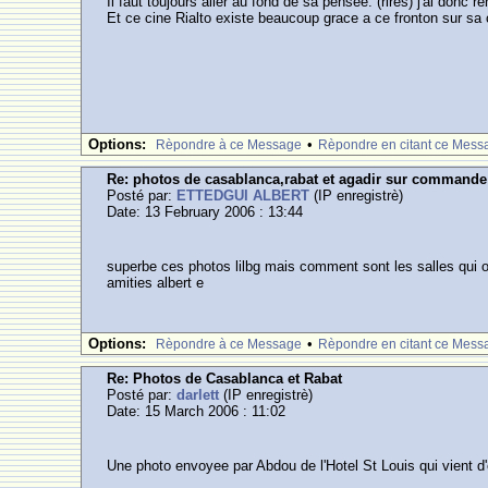
Il faut toujours aller au fond de sa pensee: (rires) j'ai donc 
Et ce cine Rialto existe beaucoup grace a ce fronton sur sa co
Options:
•
Rèpondre à ce Message
Rèpondre en citant ce Mess
Re: photos de casablanca,rabat et agadir sur commande
Posté par:
ETTEDGUI ALBERT
(IP enregistrè)
Date: 13 February 2006 : 13:44
superbe ces photos lilbg mais comment sont les salles qui o
amities albert e
Options:
•
Rèpondre à ce Message
Rèpondre en citant ce Mess
Re: Photos de Casablanca et Rabat
Posté par:
darlett
(IP enregistrè)
Date: 15 March 2006 : 11:02
Une photo envoyee par Abdou de l'Hotel St Louis qui vient d'