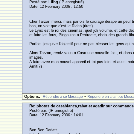
Posté par:
Lilbg
(IP enregistrè)
Date: 12 February 2006 : 12:50
Cher Tarzan merci, mais parfois le cadrage derape un peu! tie
bon, on voit que c'est le Rialto (rires).
Le Lynx est le roi des cinemas, quel joli volume, et cette 
et faire les fous, Pingouins a l'entracte, choix des grands fil
Parfois j'esquive l'objectif pour ne pas blesser les gens qui n
Alors Tarzan, rendz-vous a Casa une nouvelle fois, et dans 
images.
A faire avec mon nouvel appareil et toi pas loin, et aussi n
Amiti?s.
Options:
•
Rèpondre à ce Message
Rèpondre en citant ce Mess
Re: photos de casablanca,rabat et agadir sur commande
Posté par:
(IP enregistrè)
Date: 12 February 2006 : 14:01
Bon Bon Darlett...