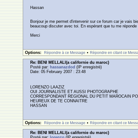
Hassan
Bonjour je me permet d'intervenir sur ce forum car je vais b
beaucoup discuter avec toi. En espérant que tu me réponde bi
Merci
Options:
•
Rèpondre à ce Message
Rèpondre en citant ce Mess
Re: BENI MELLALl(a californie du maroc)
Posté par:
hassanazdod
(IP enregistrè)
Date: 05 February 2007 : 23:48
LORENZO LAAZIZ
OUI JOURNALISTE ET AUSSI PHOTOGRAPHE
CORRESPONDANT REGIONAL DU PETIT MAROCAIN POUR
HEUREUX DE TE CONNAITRE
HASSAN
Options:
•
Rèpondre à ce Message
Rèpondre en citant ce Mess
Re: BENI MELLALl(a californie du maroc)
Posté par:
lorenzo
(IP enregistrè)