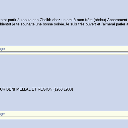
ientot partir à zaouia ech Cheikh chez un ami à mon frère (abdou).Apparament t
entot je te souhaite une bonne soirée.Je suis très ouvert et j'aimerai parler a
age
 BENI MELLAL ET REGION (1963 1983)
age