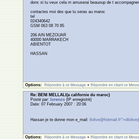
donc si tu veux cela m amuserai beauoup de t accompagner e
contactes moi des que tu seras au maroc
tel
024340642
GSM 063 08 70 85
206 AIN MEZOUAR
40000 MARRAKECH
ABIENTOT
HASSAN
Options:
•
Rèpondre à ce Message
Rèpondre en citant ce Mess
Re: BENI MELLALl(a californie du maroc)
Posté par:
lorenzo
(IP enregistrè)
Date: 07 February 2007 : 20:06
Hassan je te donne mon e_mail:
llolive@hotmail.fr">ollolive
Options:
•
Rèpondre à ce Message
Rèpondre en citant ce Mess