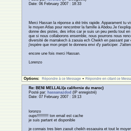
Date: 06 February 2007 : 18:33
Merci Hassan la réponse a été très rapide. Apparament tu vis
le moyen Atlas pour rencontrer la famille à Abdou.Je t'expli
donne des pistes, des infos car je suis un peu perdu tout en
que si nous collaborons ensemble, nous pourrons nous rencon
diversité de marrakech à zaouia ech Cheikh en passant par 
j'espère que mon projet te donnera envi d'y participer. J'at
encore une fois merci Hassan.
Lorenzo
Options:
•
Rèpondre à ce Message
Rèpondre en citant ce Mess
Re: BENI MELLALl(a californie du maroc)
Posté par:
hassanazdod
(IP enregistrè)
Date: 07 February 2007 : 19:13
loronzo
oups!!!!!!!!!! ton email est cache
je suis partant et disponible
je connais tres bien zaouit cheikh essaouira et tout le moye