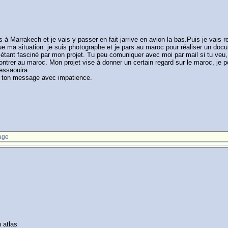
 à Marrakech et je vais y passer en fait jarrive en avion la bas.Puis je vais 
que ma situation: je suis photographe et je pars au maroc pour réaliser un doc
 étant fasciné par mon projet. Tu peu comuniquer avec moi par mail si tu veu, 
trer au maroc. Mon projet vise à donner un certain regard sur le maroc, je p
essaouira.
ten ton message avec impatience.
age
n atlas