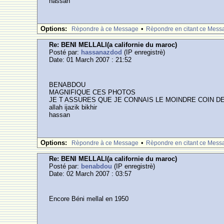
hassan
Options:
•
Rèpondre à ce Message
Rèpondre en citant ce Mess
Re: BENI MELLALl(a californie du maroc)
Posté par:
hassanazdod
(IP enregistrè)
Date: 01 March 2007 : 21:52
BENABDOU
MAGNIFIQUE CES PHOTOS
JE T ASSURES QUE JE CONNAIS LE MOINDRE COIN DE CES 
allah ijazik bikhir
hassan
Options:
•
Rèpondre à ce Message
Rèpondre en citant ce Mess
Re: BENI MELLALl(a californie du maroc)
Posté par:
benabdou
(IP enregistrè)
Date: 02 March 2007 : 03:57
Encore Béni mellal en 1950