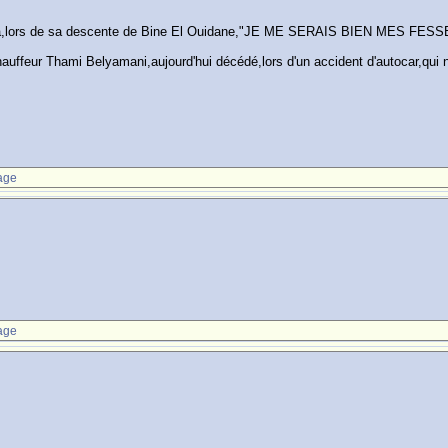
blanca,lors de sa descente de Bine El Ouidane,"JE ME SERAIS BIEN MES FE
ffeur Thami Belyamani,aujourd'hui décédé,lors d'un accident d'autocar,qui ne
age
age