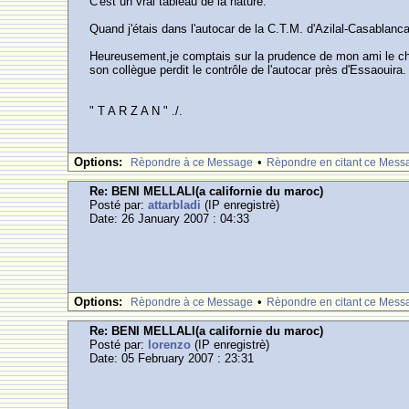
C'est un vrai tableau de la nature.
Quand j'étais dans l'autocar de la C.T.M. d'Azilal-Casa
Heureusement,je comptais sur la prudence de mon ami le chau
son collègue perdit le contrôle de l'autocar près d'Essaouira.
" T A R Z A N " ./.
Options:
•
Rèpondre à ce Message
Rèpondre en citant ce Mess
Re: BENI MELLALl(a californie du maroc)
Posté par:
attarbladi
(IP enregistrè)
Date: 26 January 2007 : 04:33
Options:
•
Rèpondre à ce Message
Rèpondre en citant ce Mess
Re: BENI MELLALl(a californie du maroc)
Posté par:
lorenzo
(IP enregistrè)
Date: 05 February 2007 : 23:31