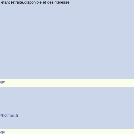
tant retraite,disponible et desinteresse
age
@hotmail.fr
age