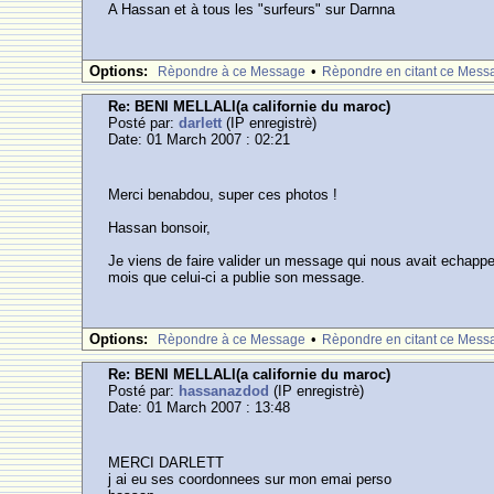
A Hassan et à tous les "surfeurs" sur Darnna
Options:
•
Rèpondre à ce Message
Rèpondre en citant ce Mess
Re: BENI MELLALl(a californie du maroc)
Posté par:
darlett
(IP enregistrè)
Date: 01 March 2007 : 02:21
Merci benabdou, super ces photos !
Hassan bonsoir,
Je viens de faire valider un message qui nous avait echappe 
mois que celui-ci a publie son message.
Options:
•
Rèpondre à ce Message
Rèpondre en citant ce Mess
Re: BENI MELLALl(a californie du maroc)
Posté par:
hassanazdod
(IP enregistrè)
Date: 01 March 2007 : 13:48
MERCI DARLETT
j ai eu ses coordonnees sur mon emai perso