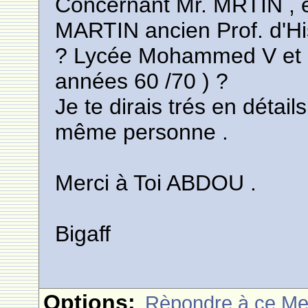
Concernant Mr. MRTIN , es
MARTIN ancien Prof. d'Hi
? Lycée Mohammed V et L
années 60 /70 ) ?
Je te dirais trés en détails
même personne .
Merci à Toi ABDOU .
Bigaff
Options:
Rèpondre à ce M