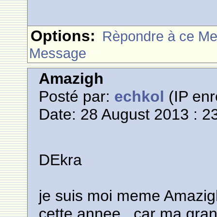
Options:
Rèpondre à ce M
Message
Amazigh
Posté par:
echkol
(IP enr
Date: 28 August 2013 : 2
DEkra
je suis moi meme Amazigh...
cette annee , car ma gra