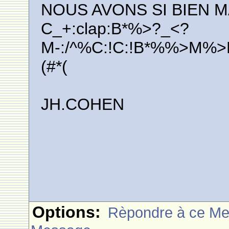
NOUS AVONS SI BIEN MA
C_+:clap:B*%>?_<?
M-:/^%C:!C:!B*%%>M%>M
(#*(
JH.COHEN
Options:
Rèpondre à ce M