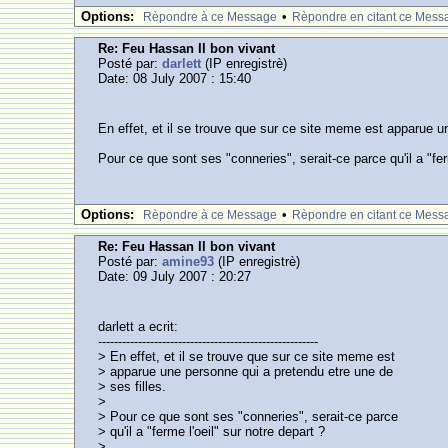
Options:
•
Rèpondre à ce Message
Rèpondre en citant ce Mess
Re: Feu Hassan II bon vivant
Posté par:
darlett
(IP enregistrè)
Date: 08 July 2007 : 15:40
En effet, et il se trouve que sur ce site meme est apparue u
Pour ce que sont ses "conneries", serait-ce parce qu'il a "fer
Options:
•
Rèpondre à ce Message
Rèpondre en citant ce Mess
Re: Feu Hassan II bon vivant
Posté par:
amine93
(IP enregistrè)
Date: 09 July 2007 : 20:27
darlett a ecrit:
-------------------------------------------------------
> En effet, et il se trouve que sur ce site meme est
> apparue une personne qui a pretendu etre une de
> ses filles.
>
> Pour ce que sont ses "conneries", serait-ce parce
> qu'il a "ferme l'oeil" sur notre depart ?
>