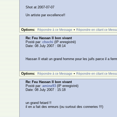
Shot at 2007-07-07
Un artiste par excellence!!
Options:
•
Rèpondre à ce Message
Rèpondre en citant ce Mess
Re: Feu Hassan II bon vivant
Posté par:
chochi
(IP enregistrè)
Date: 08 July 2007 : 08:14
Hassan II etait un grand homme pour les juifs parce il a ferme 
Options:
•
Rèpondre à ce Message
Rèpondre en citant ce Mess
Re: Feu Hassan II bon vivant
Posté par:
amine93
(IP enregistrè)
Date: 08 July 2007 : 15:18
un grand fetard !!
il en a fait des erreurs (ou surtout des conneries !!!)