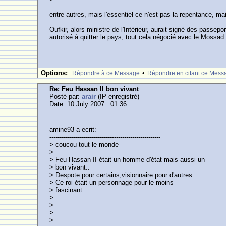
entre autres, mais l'essentiel ce n'est pas la repentance, ma
Oufkir, alors ministre de l'Intérieur, aurait signé des passep
autorisé à quitter le pays, tout cela négocié avec le Mossa
Options:
•
Rèpondre à ce Message
Rèpondre en citant ce Mess
Re: Feu Hassan II bon vivant
Posté par:
arair
(IP enregistrè)
Date: 10 July 2007 : 01:36
amine93 a ecrit:
-------------------------------------------------------
> coucou tout le monde
>
> Feu Hassan II était un homme d'état mais aussi un
> bon vivant..
> Despote pour certains,visionnaire pour d'autres..
> Ce roi était un personnage pour le moins
> fascinant..
>
>
>
>