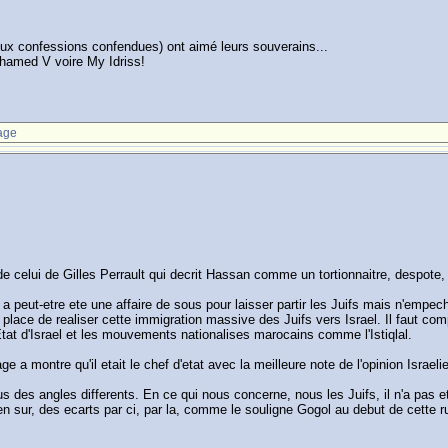
eux confessions confendues) ont aimé leurs souverains...
hamed V voire My Idriss!
age
 de celui de Gilles Perrault qui decrit Hassan comme un tortionnaitre, despote, 
peut-etre ete une affaire de sous pour laisser partir les Juifs mais n'empeche
r place de realiser cette immigration massive des Juifs vers Israel. Il faut c
Etat d'Israel et les mouvements nationalises marocains comme l'Istiqlal.
 a montre qu'il etait le chef d'etat avec la meilleure note de l'opinion Israe
ous des angles differents. En ce qui nous concerne, nous les Juifs, il n'a pas 
en sur, des ecarts par ci, par la, comme le souligne Gogol au debut de cette r