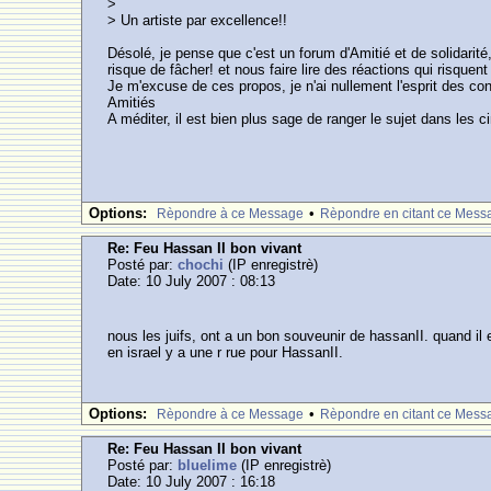
>
> Un artiste par excellence!!
Désolé, je pense que c'est un forum d'Amitié et de solidarité,
risque de fâcher! et nous faire lire des réactions qui risquen
Je m'excuse de ces propos, je n'ai nullement l'esprit des con
Amitiés
A méditer, il est bien plus sage de ranger le sujet dans les c
Options:
•
Rèpondre à ce Message
Rèpondre en citant ce Mess
Re: Feu Hassan II bon vivant
Posté par:
chochi
(IP enregistrè)
Date: 10 July 2007 : 08:13
nous les juifs, ont a un bon souveunir de hassanII. quand il eta
en israel y a une r rue pour HassanII.
Options:
•
Rèpondre à ce Message
Rèpondre en citant ce Mess
Re: Feu Hassan II bon vivant
Posté par:
bluelime
(IP enregistrè)
Date: 10 July 2007 : 16:18