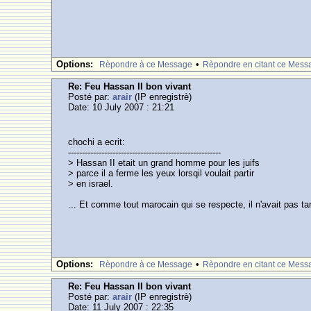
Options:
•
Rèpondre à ce Message
Rèpondre en citant ce Mess
Re: Feu Hassan II bon vivant
Posté par:
arair
(IP enregistrè)
Date: 10 July 2007 : 21:21
chochi a ecrit:
-------------------------------------------------------
> Hassan II etait un grand homme pour les juifs
> parce il a ferme les yeux lorsqil voulait partir
> en israel.
... Et comme tout marocain qui se respecte, il n'avait pas ta
Options:
•
Rèpondre à ce Message
Rèpondre en citant ce Mess
Re: Feu Hassan II bon vivant
Posté par:
arair
(IP enregistrè)
Date: 11 July 2007 : 22:35