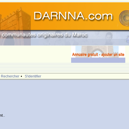
•
Rechercher
S'identifier
nt..