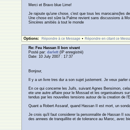
Merci et Bravo blue Lime!
Je rajoute qu'une chose, c'est que tous les marocains(les d
Une chose est sûre la Palme revient sans discussions à Mo
Sincères amitiés à tout le monde
Options:
•
Rèpondre à ce Message
Rèpondre en citant ce Mess
Re: Feu Hassan II bon vivant
Posté par:
darlett
(IP enregistrè)
Date: 10 July 2007 : 17:37
Bonjour,
Il y a un livre tres dur a son sujet justement. Je veux parler
En ce qui concerne les Juifs, suivant Agnes Bensimon, cela a 
ete une autre affaire pour le Mossad et les organisateurs su
tendus par les nouvelles tensions autour de la creation de l'
Quant a Robert Assaraf, quand Hassan II est mort, un sondage
Je crois qu'il faut considerer la personnalite de Hassan II s
des annees de tranquillite et de tolerance au Maroc, avec bi