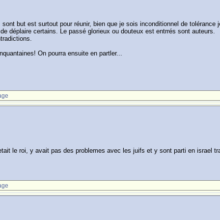
 sont but est surtout pour réunir, bien que je sois inconditionnel de tolérance 
t de déplaire certains. Le passé glorieux ou douteux est entrrés sont auteurs.
tradictions.
inquantaines! On pourra ensuite en partler...
age
it le roi, y avait pas des problemes avec les juifs et y sont parti en israel tranq
age