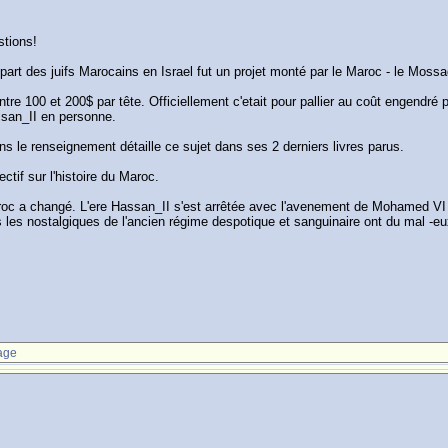
stions!
 des juifs Marocains en Israel fut un projet monté par le Maroc - le Mossad 
ntre 100 et 200$ par tête. Officiellement c'etait pour pallier au coût engendré p
ssan_II en personne.
s le renseignement détaille ce sujet dans ses 2 derniers livres parus.
ectif sur l'histoire du Maroc.
roc a changé. L'ere Hassan_II s'est arrêtée avec l'avenement de Mohamed VI 
es nostalgiques de l'ancien régime despotique et sanguinaire ont du mal -eux- 
age