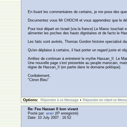
En lisant les commentaires de certains, je me pose des que
Documentez vous Mr CHOCHI et vous apprendrez que le départ
Pour tout départ en Israel (via la france) Le Maroc touchait e
alimenter les poches des hauts dignitaires et de facto le Ha
Les faits sont avérés, Thomas Gordon histoire specialisé dan
Qu'en déplaise à certains, il faut porter un regard juste et obj
Arrêtez de continuer à entretenir le mythe Hassan_II. Le Ma
Une nouvelle page s'est presentée au peuple marocain, mais l
règne de Hassan_II (en partie dans le domaine politique).
Cordialement,
"Citron Bleu"
Options:
•
Rèpondre à ce Message
Rèpondre en citant ce Mess
Re: Feu Hassan II bon vivant
Posté par:
arair
(IP enregistrè)
Date: 10 July 2007 : 16:52