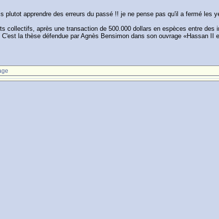
is plutot apprendre des erreurs du passé !! je ne pense pas qu'il a fermé les ye
orts collectifs, après une transaction de 500.000 dollars en espèces entre des i
d. C'est la thèse défendue par Agnès Bensimon dans son ouvrage «Hassan II et 
age