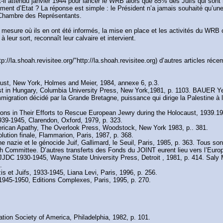
-t-il attendu janvier 1944 pour lancer le WRB alors que 85% des Juifs qui son
ent d’Etat ? La réponse est simple : le Président n’a jamais souhaité qu’une t
a Chambre des Représentants.
a mesure où ils en ont été informés, la mise en place et les activités du WRB 
 leur sort, reconnaît leur calvaire et intervient.
/la.shoah.revisitee.org/"http://la.shoah.revisitee.org) d’autres articles réc
st, New York, Holmes and Meier, 1984, annexe 6, p.3.
 in Hungary, Columbia University Press, New York,1981, p. 1103. BAUER Yehu
immigration décidé par la Grande Bretagne, puissance qui dirige la Palestine à 
 in Their Efforts to Rescue European Jewry during the Holocaust, 1939.194
9-1945, Clarendon, Oxford, 1979, p. 323.
merican Apathy, The Overlook Press, Woodstock, New York 1983, p.. 381.
ution finale, Flammarion, Paris, 1987, p. 368.
ie et le génocide Juif, Gallimard, le Seuil, Paris, 1985, p. 363. Tous son
sh Committee. D’autres transferts des Fonds du JOINT eurent lieu vers l’Euro
C 1930-1945, Wayne State University Press, Detroit , 1981, p. 414. Saly M
.
 et Juifs, 1933-1945, Liana Levi, Paris, 1996, p. 256.
1945-1950, Editions Complexes, Paris, 1995, p. 270.
ion Society of America, Philadelphia, 1982, p. 101.