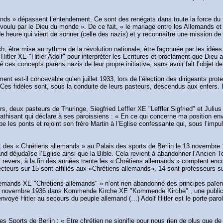
mands » dépassent l’entendement. Ce sont des renégats dans toute la force du
 voulu par le Dieu du monde ». De ce fait, « le mariage entre les Allemands et l
ande heure qui vient de sonner (celle des nazis) et y reconnaître une mission de
ich, être mise au rythme de la révolution nationale, être façonnée par les idée
 Hitler XE "Hitler Adolf" pour interpréter les Ecritures et proclament que Die
ces concepts païens nazis de leur propre initiative, sans avoir fait l’objet d
t est-il concevable qu’en juillet 1933, lors de l’élection des dirigeants prot
Ces fidèles sont, sous la conduite de leurs pasteurs, descendus aux enfers. 
rs, deux pasteurs de Thuringe, Siegfried Leffler XE "Leffler Sigfried" et Jul
hisant qui déclare à ses paroissiens : « En ce qui concerne ma position enve
upe les ponts et rejoint son frère Martin à l’Eglise confessante qui, sous l’imp
 des « Chrétiens allemands » au Palais des sports de Berlin le 13 novembre 1
nd déjudaïse l’Eglise ainsi que la Bible. Cela revient à abandonner l’Ancie
 revers, à la fin des années trente les « Chrétiens allemands » comptent enco
cteurs sur 15 sont affiliés aux «Chrétiens allemands», 14 sont professeurs s
allemands XE "Chrétiens allemands" » n’ont rien abandonné des principes païen
 le 15 novembre 1936 dans Kommende Kirche XE "Kommende Kirche" , une publ
yé Hitler au secours du peuple allemand (…) Adolf Hitler est le porte-parole 
des Sports de Berlin : « Etre chrétien ne signifie pour nous rien de plus que d