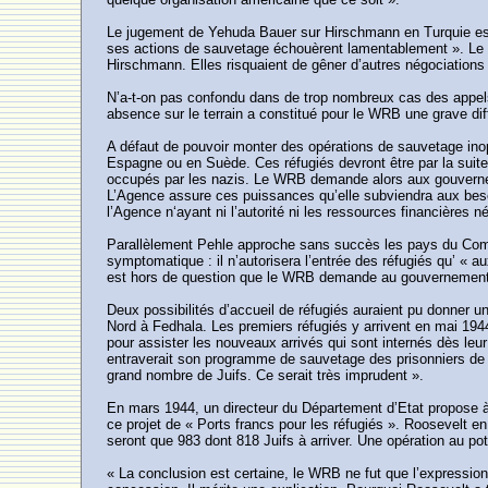
Le jugement de Yehuda Bauer sur Hirschmann en Turquie est sa
ses actions de sauvetage échouèrent lamentablement ». Le D
Hirschmann. Elles risquaient de gêner d’autres négociations
N’a-t-on pas confondu dans de trop nombreux cas des appels à
absence sur le terrain a constitué pour le WRB une grave dif
A défaut de pouvoir monter des opérations de sauvetage inop
Espagne ou en Suède. Ces réfugiés devront être par la suite
occupés par les nazis. Le WRB demande alors aux gouvernement
L’Agence assure ces puissances qu’elle subviendra aux bes
l’Agence n‘ayant ni l’autorité ni les ressources financières
Parallèlement Pehle approche sans succès les pays du Comm
symptomatique : il n’autorisera l’entrée des réfugiés qu’ « 
est hors de question que le WRB demande au gouvernement u
Deux possibilités d’accueil de réfugiés auraient pu donner 
Nord à Fedhala. Les premiers réfugiés y arrivent en mai 194
pour assister les nouveaux arrivés qui sont internés dès le
entraverait son programme de sauvetage des prisonniers de g
grand nombre de Juifs. Ce serait très imprudent ».
En mars 1944, un directeur du Département d’Etat propose à P
ce projet de « Ports francs pour les réfugiés ». Roosevelt en
seront que 983 dont 818 Juifs à arriver. Une opération au pot
« La conclusion est certaine, le WRB ne fut que l’expressio