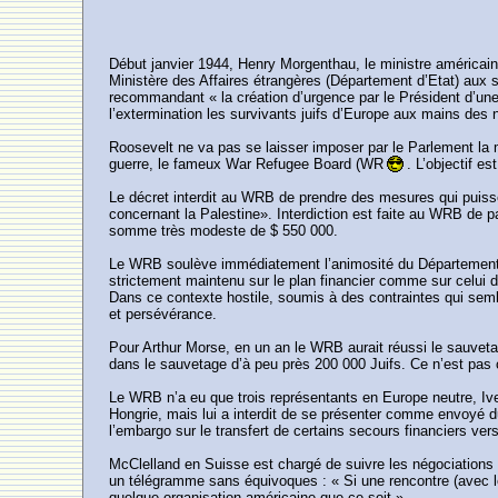
Début janvier 1944, Henry Morgenthau, le ministre américain de
Ministère des Affaires étrangères (Département d’Etat) aux 
recommandant « la création d’urgence par le Président d’une
l’extermination les survivants juifs d’Europe aux mains des 
Roosevelt ne va pas se laisser imposer par le Parlement la m
guerre, le fameux War Refugee Board (WR
. L’objectif e
Le décret interdit au WRB de prendre des mesures qui puissen
concernant la Palestine». Interdiction est faite au WRB de
somme très modeste de $ 550 000.
Le WRB soulève immédiatement l’animosité du Département d’
strictement maintenu sur le plan financier comme sur celui d
Dans ce contexte hostile, soumis à des contraintes qui semb
et persévérance.
Pour Arthur Morse, en un an le WRB aurait réussi le sauvet
dans le sauvetage d’à peu près 200 000 Juifs. Ce n’est pas
Le WRB n’a eu que trois représentants en Europe neutre, Iv
Hongrie, mais lui a interdit de se présenter comme envoyé
l’embargo sur le transfert de certains secours financiers ver
McClelland en Suisse est chargé de suivre les négociations 
un télégramme sans équivoques : « Si une rencontre (avec l
quelque organisation américaine que ce soit ».