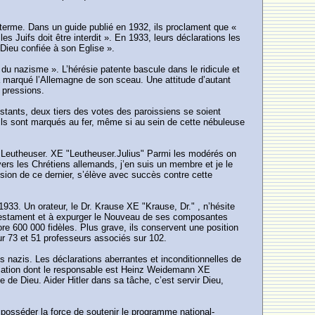
 terme. Dans un guide publié en 1932, ils proclament que «
es Juifs doit être interdit ». En 1933, leurs déclarations les
 Dieu confiée à son Eglise ».
s du nazisme ». L’hérésie patente bascule dans le ridicule et
u a marqué l’Allemagne de son sceau. Une attitude d’autant
e pressions.
estants, deux tiers des votes des paroissiens se soient
Ils sont marqués au fer, même si au sein de cette nébuleuse
ius Leutheuser. XE "Leutheuser.Julius" Parmi les modérés on
rs les Chrétiens allemands, j’en suis un membre et je le
ulsion de ce dernier, s’élève avec succès contre cette
933. Un orateur, le Dr. Krause XE "Krause, Dr." , n’hésite
n Testament et à expurger le Nouveau de ses composantes
re 600 000 fidèles. Plus grave, ils conservent une position
ur 73 et 51 professeurs associés sur 102.
s nazis. Les déclarations aberrantes et inconditionnelles de
ication dont le responsable est Heinz Weidemann XE
de Dieu. Aider Hitler dans sa tâche, c’est servir Dieu,
e posséder la force de soutenir le programme national-