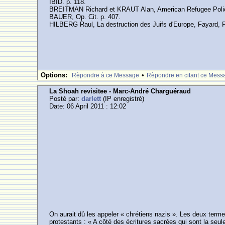
IBID. p. 118.
BREITMAN Richard et KRAUT Alan, American Refugee Policy 
BAUER, Op. Cit. p. 407.
HILBERG Raul, La destruction des Juifs d'Europe, Fayard, Pa
Options:
•
Rèpondre à ce Message
Rèpondre en citant ce Mess
La Shoah revisitee - Marc-André Charguéraud
Posté par:
darlett
(IP enregistrè)
Date: 06 April 2011 : 12:02
On aurait dû les appeler « chrétiens nazis ». Les deux terme
protestants : « A côté des écritures sacrées qui sont la seu