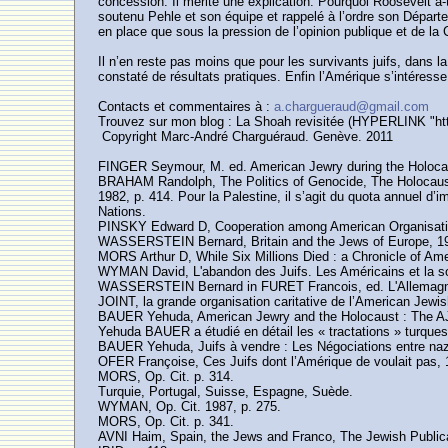
concession. Il mérite une explication. Pourquoi Roosevelt a
soutenu Pehle et son équipe et rappelé à l’ordre son Départem
en place que sous la pression de l’opinion publique et de l
Il n’en reste pas moins que pour les survivants juifs, dans l
constaté de résultats pratiques. Enfin l’Amérique s’intéresse à
Contacts et commentaires à :
a.chargueraud@gmail.com
Trouvez sur mon blog : La Shoah revisitée (HYPERLINK "http:/
Copyright Marc-André Charguéraud. Genève. 2011
FINGER Seymour, M. ed. American Jewry during the Holocau
BRAHAM Randolph, The Politics of Genocide, The Holocaust
1982, p. 414. Pour la Palestine, il s’agit du quota annuel d’
Nations.
PINSKY Edward D, Cooperation among American Organisations
WASSERSTEIN Bernard, Britain and the Jews of Europe, 193
MORS Arthur D, While Six Millions Died : a Chronicle of A
WYMAN David, L'abandon des Juifs. Les Américains et la sol
WASSERSTEIN Bernard in FURET Francois, ed. L'Allemagne naz
JOINT, la grande organisation caritative de l’American Jewi
BAUER Yehuda, American Jewry and the Holocaust : The AJJD
Yehuda BAUER a étudié en détail les « tractations » turques
BAUER Yehuda, Juifs à vendre : Les Négociations entre nazis
OFER Françoise, Ces Juifs dont l’Amérique de voulait pas, 
MORS, Op. Cit. p. 314.
Turquie, Portugal, Suisse, Espagne, Suède.
WYMAN, Op. Cit. 1987, p. 275.
MORS, Op. Cit. p. 341.
AVNI Haim, Spain, the Jews and Franco, The Jewish Publicat