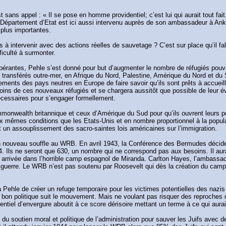
ns appel : « Il se pose en homme providentiel; c’est lui qui aurait tout fait
épartement d’Etat est ici aussi intervenu auprès de son ambassadeur à Ankar
 plus importantes.
 intervenir avec des actions réelles de sauvetage ? C’est sur place qu’il fall
ficulté à surmonter.
érantes, Pehle s’est donné pour but d’augmenter le nombre de réfugiés pouva
 transférés outre-mer, en Afrique du Nord, Palestine, Amérique du Nord et du 
s des pays neutres en Europe de faire savoir qu’ils sont prêts à accueillir t
oins de ces nouveaux réfugiés et se chargera aussitôt que possible de leur
 nécessaires pour s’engager formellement.
onwealth britannique et ceux d’Amérique du Sud pour qu’ils ouvrent leurs po
aux mêmes conditions que les Etats-Unis et en nombre proportionnel à la popul
n assouplissement des sacro-saintes lois américaines sur l’immigration.
un nouveau souffle au WRB. En avril 1943, la Conférence des Bermudes décide l
4. Ils ne seront que 630, un nombre qui ne correspond pas aux besoins. Il au
ur arrivée dans l’horrible camp espagnol de Miranda. Carlton Hayes, l’ambass
uerre. Le WRB n’est pas soutenu par Roosevelt qui dès la création du camp éc
ehle de créer un refuge temporaire pour les victimes potentielles des nazis q
 bon politique suit le mouvement. Mais ne voulant pas risquer des reproches du
entiel d’envergure aboutit à ce score dérisoire mettant un terme à ce qui aura
n du soutien moral et politique de l’administration pour sauver les Juifs ave