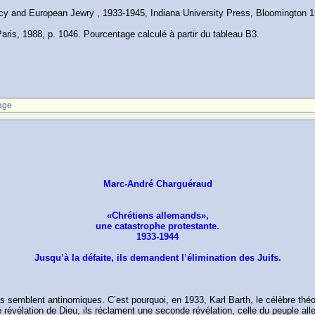
and European Jewry , 1933-1945, Indiana University Press, Bloomington 19
ris, 1988, p. 1046. Pourcentage calculé à partir du tableau B3.
age
Marc-André Charguéraud
«Chrétiens allemands»,
une catastrophe protestante.
1933-1944
Jusqu’à la défaite, ils demandent l’élimination des Juifs.
s semblent antinomiques. C’est pourquoi, en 1933, Karl Barth, le célèbre théo
le révélation de Dieu, ils réclament une seconde révélation, celle du peuple a