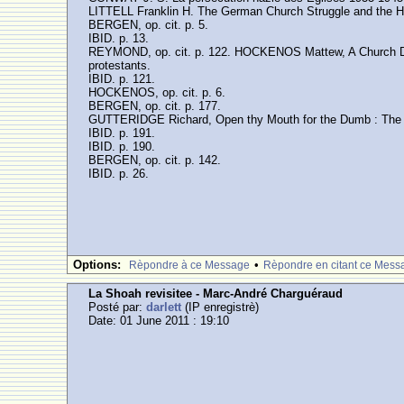
LITTELL Franklin H. The German Church Struggle and the Ho
BERGEN, op. cit. p. 5.
IBID. p. 13.
REYMOND, op. cit. p. 122. HOCKENOS Mattew, A Church Divid
protestants.
IBID. p. 121.
HOCKENOS, op. cit. p. 6.
BERGEN, op. cit. p. 177.
GUTTERIDGE Richard, Open thy Mouth for the Dumb : The G
IBID. p. 191.
IBID. p. 190.
BERGEN, op. cit. p. 142.
IBID. p. 26.
Options:
•
Rèpondre à ce Message
Rèpondre en citant ce Mess
La Shoah revisitee - Marc-André Charguéraud
Posté par:
darlett
(IP enregistrè)
Date: 01 June 2011 : 19:10