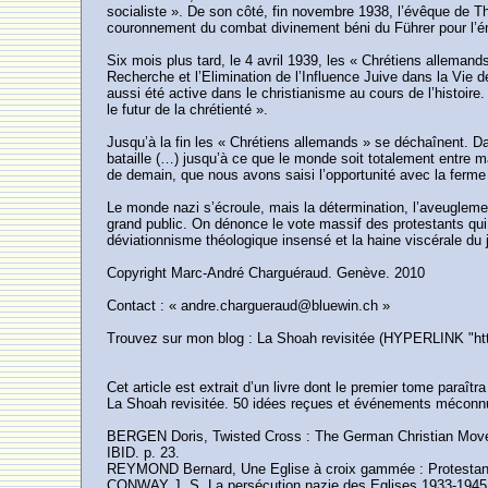
socialiste ». De son côté, fin novembre 1938, l’évêque de T
couronnement du combat divinement béni du Führer pour l’ém
Six mois plus tard, le 4 avril 1939, les « Chrétiens allemand
Recherche et l’Elimination de l’Influence Juive dans la Vie d
aussi été active dans le christianisme au cours de l’histoire
le futur de la chrétienté ».
Jusqu’à la fin les « Chrétiens allemands » se déchaînent. Dans
bataille (…) jusqu’à ce que le monde soit totalement entre
de demain, que nous avons saisi l’opportunité avec la ferme 
Le monde nazi s’écroule, mais la détermination, l’aveugleme
grand public. On dénonce le vote massif des protestants qui 
déviationnisme théologique insensé et la haine viscérale du 
Copyright Marc-André Charguéraud. Genève. 2010
Contact : « andre.chargueraud@bluewin.ch »
Trouvez sur mon blog : La Shoah revisitée (HYPERLINK "http:/
Cet article est extrait d’un livre dont le premier tome paraît
La Shoah revisitée. 50 idées reçues et événements méconn
BERGEN Doris, Twisted Cross : The German Christian Moveme
IBID. p. 23.
REYMOND Bernard, Une Eglise à croix gammée : Protestant
CONWAY J. S. La persécution nazie des Eglises 1933-1945, 