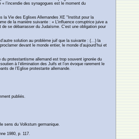
ue « l’incendie des synagogues est le moment du
ans la Vie des Eglises Allemandes XE "Institut pour la
me de la manière suivante : « L’influence corruptrice juive a
est de se débarrasser du Judaïsme. C’est une obligation pour
 d’autre solution au problème juif que la suivante : (…) la
roclamer devant le monde entier, le monde d’aujourd’hui et
ce du protestantisme allemand est trop souvent ignorée du
outien à l’élimination des Juifs et l’on évoque rarement le
eants de l’Eglise protestante allemande.
emment publiés.
 le sens du Volkstum germanique.
ne 1980, p. 117.