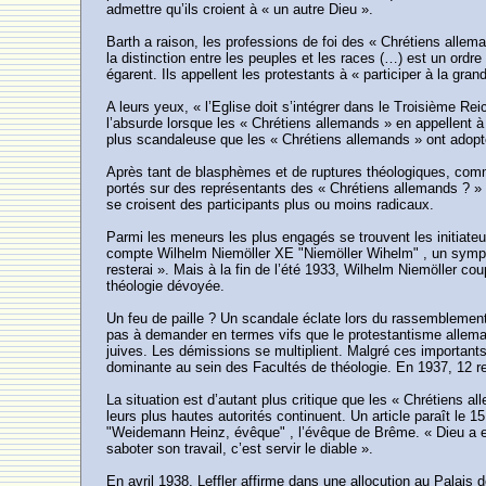
admettre qu’ils croient à « un autre Dieu ».
Barth a raison, les professions de foi des « Chrétiens alle
la distinction entre les peuples et les races (…) est un ordre
égarent. Ils appellent les protestants à « participer à la gr
A leurs yeux, « l’Eglise doit s’intégrer dans le Troisième Re
l’absurde lorsque les « Chrétiens allemands » en appellent à
plus scandaleuse que les « Chrétiens allemands » ont adopté 
Après tant de blasphèmes et de ruptures théologiques, commen
portés sur des représentants des « Chrétiens allemands ? » 
se croisent des participants plus ou moins radicaux.
Parmi les meneurs les plus engagés se trouvent les initiateu
compte Wilhelm Niemöller XE "Niemöller Wihelm" , un sympat
resterai ». Mais à la fin de l’été 1933, Wilhelm Niemöller co
théologie dévoyée.
Un feu de paille ? Un scandale éclate lors du rassemblement
pas à demander en termes vifs que le protestantisme allema
juives. Les démissions se multiplient. Malgré ces importants
dominante au sein des Facultés de théologie. En 1937, 12 re
La situation est d’autant plus critique que les « Chrétiens 
leurs plus hautes autorités continuent. Un article paraît
"Weidemann Heinz, évêque" , l’évêque de Brême. « Dieu a envo
saboter son travail, c’est servir le diable ».
En avril 1938, Leffler affirme dans une allocution au Palais 