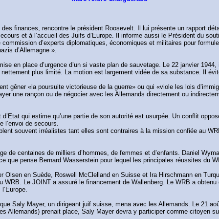
s finances, rencontre le président Roosevelt. Il lui présente un rapport détail
secours et à l’accueil des Juifs d’Europe. Il informe aussi le Président du s
 commission d’experts diplomatiques, économiques et militaires pour formule
nazis d’Allemagne ».
ise en place d’urgence d’un si vaste plan de sauvetage. Le 22 janvier 1944, i
st nettement plus limité. La motion est largement vidée de sa substance. Il évi
t gêner «la poursuite victorieuse de la guerre» ou qui «viole les lois d’immi
 payer une rançon ou de négocier avec les Allemands directement ou indirecte
Etat qui estime qu’une partie de son autorité est usurpée. Un conflit oppose
e l’envoi de secours.
lent souvent irréalistes tant elles sont contraires à la mission confiée au W
age de centaines de milliers d’hommes, de femmes et d’enfants. Daniel Wyman
 ce que pense Bernard Wasserstein pour lequel les principales réussites du W
er Olsen en Suède, Roswell McClelland en Suisse et Ira Hirschmann en Turqui
 du WRB. Le JOINT a assuré le financement de Wallenberg. Le WRB a obtenu q
s l’Europe.
que Saly Mayer, un dirigeant juif suisse, mena avec les Allemands. Le 21 août
es Allemands) prenait place, Saly Mayer devra y participer comme citoyen sui