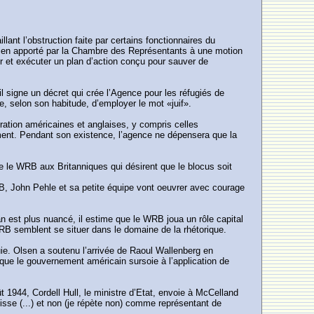
lant l’obstruction faite par certains fonctionnaires du
outien apporté par la Chambre des Représentants à une motion
r et exécuter un plan d’action conçu pour sauver de
l signe un décret qui crée l’Agence pour les réfugiés de
te, selon son habitude, d’employer le mot «juif».
gration américaines et anglaises, y compris celles
ment. Pendant son existence, l’agence ne dépensera que la
 le WRB aux Britanniques qui désirent que le blocus soit
RB, John Pehle et sa petite équipe vont oeuvrer avec courage
 est plus nuancé, il estime que le WRB joua un rôle capital
RB semblent se situer dans le domaine de la rhétorique.
e. Olsen a soutenu l’arrivée de Raoul Wallenberg en
ue le gouvernement américain sursoie à l’application de
 1944, Cordell Hull, le ministre d’Etat, envoie à McCelland
sse (...) et non (je répète non) comme représentant de