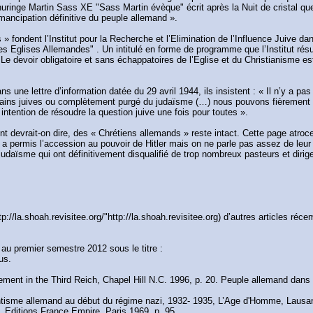
huringe Martin Sass XE "Sass Martin évèque" écrit après la Nuit de cristal q
ancipation définitive du peuple allemand ».
s » fondent l’Institut pour la Recherche et l’Elimination de l’Influence Juive d
es Eglises Allemandes" . Un intitulé en forme de programme que l’Institut résu
. Le devoir obligatoire et sans échappatoires de l’Eglise et du Christianisme 
 une lettre d’information datée du 29 avril 1944, ils insistent : « Il n’y a pas
 mains juives ou complètement purgé du judaïsme (…) nous pouvons fièrement p
intention de résoudre la question juive une fois pour toutes ».
nt devrait-on dire, des « Chrétiens allemands » reste intact. Cette page atro
a permis l’accession au pouvoir de Hitler mais on ne parle pas assez de leur s
judaïsme qui ont définitivement disqualifié de trop nombreux pasteurs et dirig
/la.shoah.revisitee.org/"http://la.shoah.revisitee.org) d’autres articles réc
ra au premier semestre 2012 sous le titre :
us.
nt in the Third Reich, Chapel Hill N.C. 1996, p. 20. Peuple allemand dans
isme allemand au début du régime nazi, 1932- 1935, L’Age d'Homme, Lausan
Editions France Empire, Paris 1969, p. 95.