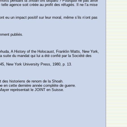
t morts pendant la Shoah ont disparu ? Pourquoi ne pas avoir
elle agence soit créée au profit des réfugiés. Il ne l’a mise
ont eu un impact positif sur leur moral, même s’ils n’ont pas
emment publiés.
da, A History of the Holocaust, Franklin Watts, New York,
la suite du mandat qui lui a été confié par la Société des
5, New York University Press, 1980, p. 13.
t des historiens de renom de la Shoah.
pe en cette dernière année complète de guerre.
ayer représentait le JOINT en Suisse.