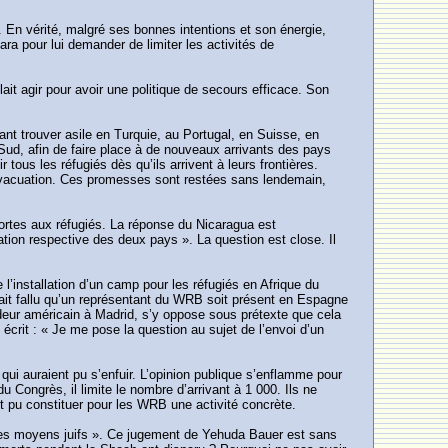
. En vérité, malgré ses bonnes intentions et son énergie,
a pour lui demander de limiter les activités de
ait agir pour avoir une politique de secours efficace. Son
nt trouver asile en Turquie, au Portugal, en Suisse, en
Sud, afin de faire place à de nouveaux arrivants des pays
ous les réfugiés dès qu’ils arrivent à leurs frontières.
 évacuation. Ces promesses sont restées sans lendemain,
rtes aux réfugiés. La réponse du Nicaragua est
ation respective des deux pays ». La question est close. Il
’installation d’un camp pour les réfugiés en Afrique du
rait fallu qu’un représentant du WRB soit présent en Espagne
adeur américain à Madrid, s’y oppose sous prétexte que cela
rit : « Je me pose la question au sujet de l’envoi d’un
ui auraient pu s’enfuir. L’opinion publique s’enflamme pour
 Congrès, il limite le nombre d’arrivant à 1 000. Ils ne
it pu constituer pour les WRB une activité concrète.
c des moyens juifs ». Ce jugement de Yehuda Bauer est sans