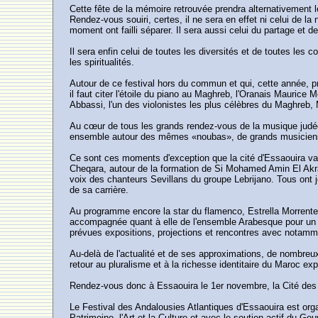
Cette fête de la mémoire retrouvée prendra alternativement 
Rendez-vous souiri, certes, il ne sera en effet ni celui de la 
moment ont failli séparer. Il sera aussi celui du partage et de
Il sera enfin celui de toutes les diversités et de toutes les 
les spiritualités.
Autour de ce festival hors du commun et qui, cette année, pren
il faut citer l'étoile du piano au Maghreb, l'Oranais Maurice
Abbassi, l'un des violonistes les plus célèbres du Maghreb, 
Au cœur de tous les grands rendez-vous de la musique judéo-
ensemble autour des mêmes «noubas», de grands musiciens
Ce sont ces moments d'exception que la cité d'Essaouira va
Cheqara, autour de la formation de Si Mohamed Amin El Akr
voix des chanteurs Sevillans du groupe Lebrijano. Tous ont j
de sa carrière.
Au programme encore la star du flamenco, Estrella Morrente,
accompagnée quant à elle de l'ensemble Arabesque pour un 
prévues expositions, projections et rencontres avec notamm
Au-delà de l'actualité et de ses approximations, de nombreux 
retour au pluralisme et à la richesse identitaire du Maroc 
Rendez-vous donc à Essaouira le 1er novembre, la Cité des A
Le Festival des Andalousies Atlantiques d'Essaouira est org
Patrimoine, l'Art et la Culture et avec le soutien actif du G