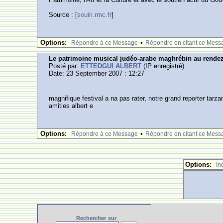
Source : [
souiri.rmc.fr
]
Options:
•
Rèpondre à ce Message
Rèpondre en citant ce Mess
Le patrimoine musical judéo-arabe maghrébin au rende
Posté par:
ETTEDGUI ALBERT
(IP enregistrè)
Date: 23 September 2007 : 12:27
magnifique festival a na pas rater, notre grand reporter tarz
amities albert e
Options:
•
Rèpondre à ce Message
Rèpondre en citant ce Mess
Options:
In
Rechercher
sur