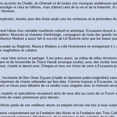
les accents du Chaâbi, du Gharnati et de toutes ces musiques andalouses qui 
nostalgie ni celui du folklore, mais d'abord celui de la vie et de la fraternité, 
 l'émotion.
complicités, réunies pour dire d'une seule voix les richesses et la profondeur d
d l'allure d'un véritable manifeste culturel et artistique, Essaouira réussit à 
 Medioni. Musicien et chanteur d'anthologie, compagnon de route des grands maî
Maurice Medioni a aussi fait le succès de Lili Boniche ainsi que les beaux jo
arabe au Maghreb, Maurice Medioni a créé l'événement en enregistrant il y a 
 maghrébins et cubains.
 nous faire revivre et partager. Il est prévu aussi, au milieu de telles émo
ami et de l'ensemble de Thami Harrak (musique soufie), avec des invités ho
oué, chanté et dansé avec Cheqara et tous ont choisi de venir à Essaouira pou
 l'orchestre de Ben Omar Ziyyani (chaâbi et répertoire judéo-maghrébin) sans
répertoire de chants séfarades qui fera date. Comme toujours à Essaouira, 
ent un forum pour débattre de ce rendez-vous singulier avec la mémoire rec
experts et spécialistes essaieront ainsi de nous dire au cours de ce Forum si, 
exprime de vraies promesses pour demain.
lizés parée de ses meilleurs atours se prépare encore une fois à nous surpr
anisé conjointement par la Fondation des Alizés et la Fondation des Trois Cul
ouvernement autonome d'Andalousie, de la province et des autorités de la ville.