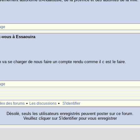
age
z-vous à Essaouira
an va se charger de nous faire un compte rendu comme il c est le faire.
age
•
•
dex des forums
Les discussions
S'identifier
Dèsolè, seuls les utilisateurs enregistrès peuvent poster sur ce forum.
Veuillez cliquer sur S'identifier pour vous enregistrer