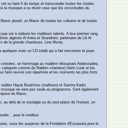
ont su faire fi du temps et transcender toutes les modes.
là où la musique a su réunir ceux que les vicissitudes du
u Maroc pluriel, un Maroc de toutes les cultures et de toutes
coup sûr à séduire les meilleurs talents. A leur premier rang,
tres algérois Al Anka et Skandrani, partenaire de Lili Al
urs de la grande chanteuse, Line Monty.
quelques mois un CD inédit qui a fait rencontrer et jouer
tions croisées, un hommage au maâlem tétouanais Abdessadeq
rs catégorie comme (le Rabbin–chanteur) Haïm Louk et les
r faire revivre son répertoire et les moments les plus forts
 oublier Hayat Boukhriss (malhoun) et Samira Kadiri,
la musique ne sera pas seule au programme. Sont également
onquise du Maroc.
au delà de la nostalgie ou du seul plaisir de l'instant, un
endre… pour le meilleur.
tures, sous les auspices de la Fondation d'Essaouira pour le