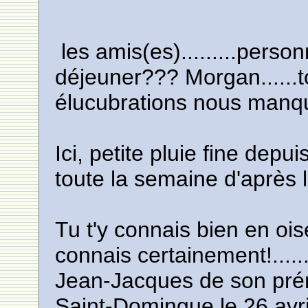
les amis(es).........perso
déjeuner??? Morgan......to
élucubrations nous manqu
Ici, petite pluie fine depui
toute la semaine d'après l
Tu t'y connais bien en ois
connais certainement!...
Jean-Jacques de son prén
Saint-Domingue le 26 avri