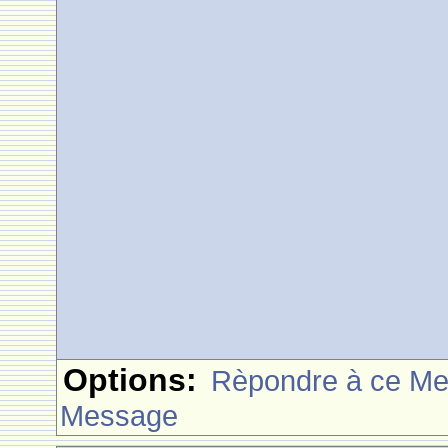
Options:
Rèpondre à ce M
Message