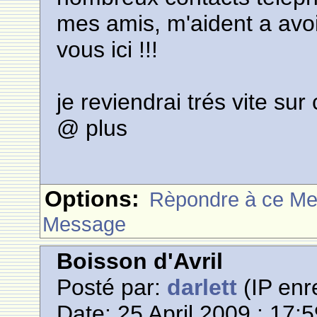
mes amis, m'aident a avo
vous ici !!!
je reviendrai trés vite su
@ plus
Options:
Rèpondre à ce M
Message
Boisson d'Avril
Posté par:
darlett
(IP enr
Date: 25 April 2009 : 17: