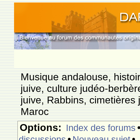
Musique andalouse, histoi
juive, culture judéo-berbèr
juive, Rabbins, cimetières 
Maroc
Options:
Index des forums
•
•
discussions
Nouveau sujet