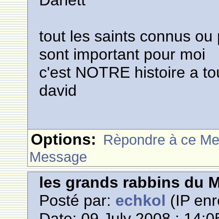
Darlett
tout les saints connus ou
sont important pour moi
c'est NOTRE histoire a to
david
Options:
Rèpondre à ce M
Message
les grands rabbins du 
Posté par:
echkol
(IP enr
Date: 09 July 2008 : 14:0