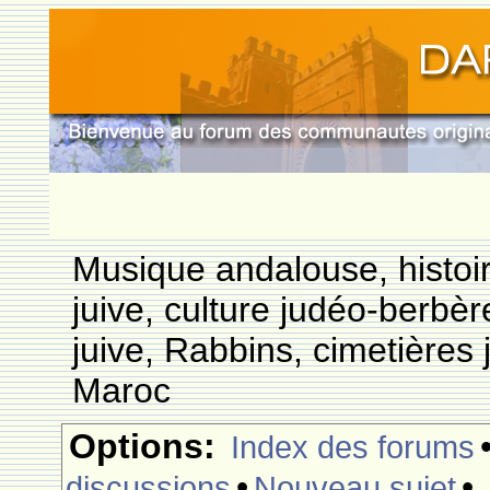
Musique andalouse, histoi
juive, culture judéo-berbèr
juive, Rabbins, cimetières 
Maroc
Options:
Index des forums
•
•
discussions
Nouveau sujet