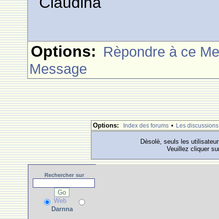
Claudina
Options:
Rèpondre à ce M
Message
Options:
•
Index des forums
Les discussions
Dèsolè, seuls les utilisateu
Veuillez cliquer su
Rechercher
sur
Web
Darnna