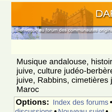
Musique andalouse, histoi
juive, culture judéo-berbèr
juive, Rabbins, cimetières 
Maroc
Options:
Index des forums
•
•
discussions
Nouveau sujet