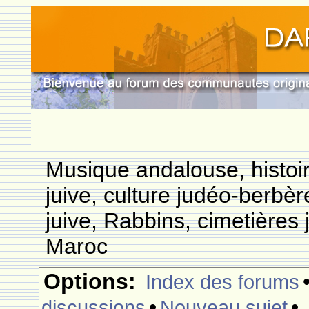
Musique andalouse, histoi
juive, culture judéo-berbèr
juive, Rabbins, cimetières 
Maroc
Options:
Index des forums
•
•
discussions
Nouveau sujet