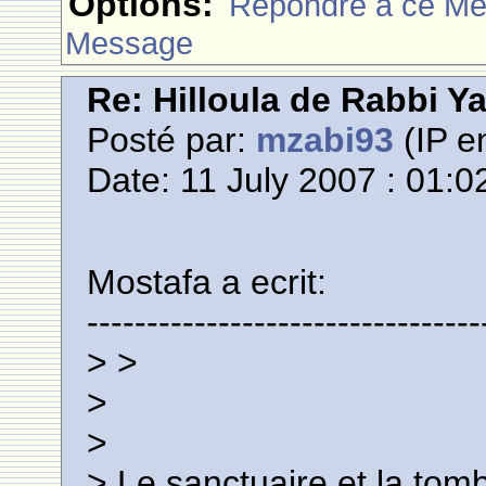
Options:
Rèpondre à ce M
Message
Re: Hilloula de Rabbi Y
Posté par:
mzabi93
(IP e
Date: 11 July 2007 : 01:0
Mostafa a ecrit:
---------------------------------
> >
>
>
> Le sanctuaire et la to