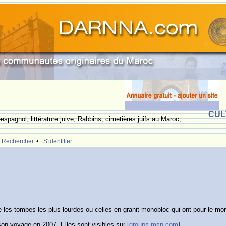
CUL
espagnol, littérature juive, Rabbins, cimetières juifs au Maroc,
•
Rechercher
S'identifier
e les tombes les plus lourdes ou celles en granit monobloc qui ont pour le mo
on voyage en 2007. Elles sont visibles sur [
groups.msn.com
]