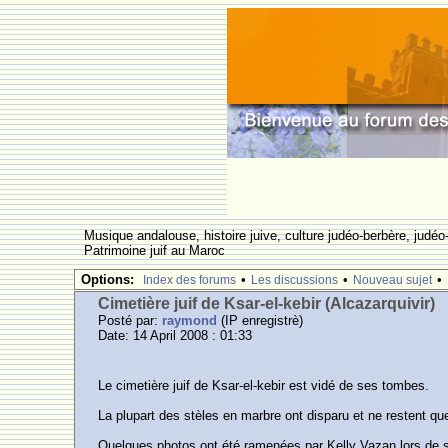
Musique andalouse, histoire juive, culture judéo-berbère, judéo-
Patrimoine juif au Maroc
Options:
•
•
•
Index des forums
Les discussions
Nouveau sujet
Cimetière juif de Ksar-el-kebir (Alcazarquivir)
Posté par:
raymond
(IP enregistrè)
Date: 14 April 2008 : 01:33
Le cimetière juif de Ksar-el-kebir est vidé de ses tombes.
La plupart des stèles en marbre ont disparu et ne restent qu
Quelques photos ont été ramenées par Kelly Vazan lors de s