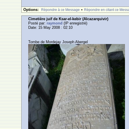
Options:
•
Rèpondre à ce Message
Rèpondre en citant ce Mess
Cimetière juif de Ksar-el-kebir (Alcazarquivir)
Posté par:
raymond
(IP enregistrè)
Date: 15 May 2008 : 02:10
Tombe de Mordejay Joseph Abergel