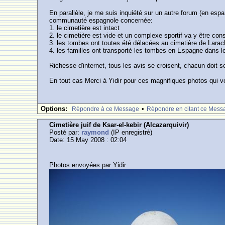
En parallèle, je me suis inquiété sur un autre forum (en espa
communauté espagnole concernée:
1. le cimetière est intact
2. le cimetière est vide et un complexe sportif va y être cons
3. les tombes ont toutes été délacées au cimetière de Lara
4. les familles ont transporté les tombes en Espagne dans les
Richesse d'internet, tous les avis se croisent, chacun doit s
En tout cas Merci à Yidir pour ces magnifiques photos qui vo
Options:
•
Rèpondre à ce Message
Rèpondre en citant ce Mess
Cimetière juif de Ksar-el-kebir (Alcazarquivir)
Posté par:
raymond
(IP enregistrè)
Date: 15 May 2008 : 02:04
Photos envoyées par Yidir