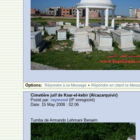
Options:
•
Rèpondre à ce Message
Rèpondre en citant ce Mess
Cimetière juif de Ksar-el-kebir (Alcazarquivir)
Posté par:
raymond
(IP enregistrè)
Date: 15 May 2008 : 02:06
Tumba de Armando Lehmani Benaim