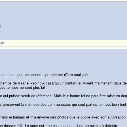
?
age
mal de messages personnels qui méritent d'être soulignés.
ngtemps de Ksar el kebir (l'Alcazarquivir d'antan) et Vivent maintenant dans de
 des tombes ne sont plus là!
t qui puisse servir de référence. Mais leur bonne foi ne peut être mise en dou
ils préservent la mémoire des communautés qui sont parties, en tout bien tout 
 par nos échanges et m'a envoyé des photos que je publie avec son autorsation 
 ce dossier +%. Le sujet est trop passionnel et donc complexe à débattre.