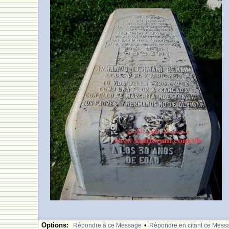
Options:
•
Rèpondre à ce Message
Rèpondre en citant ce Mess