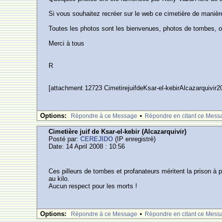
Si vous souhaitez recréer sur le web ce cimetière de manièr
Toutes les photos sont les bienvenues, photos de tombes, ou
Merci à tous
R
[attachment 12723 CimetirejuifdeKsar-el-kebirAlcazarquivir
Options:
•
Rèpondre à ce Message
Rèpondre en citant ce Mess
Cimetière juif de Ksar-el-kebir (Alcazarquivir)
Posté par:
CEREJIDO
(IP enregistrè)
Date: 14 April 2008 : 10:56
Ces pilleurs de tombes et profanateurs méritent la prison à p
au kilo.
Aucun respect pour les morts !
Options:
•
Rèpondre à ce Message
Rèpondre en citant ce Mess