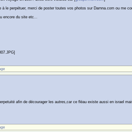
e à le perpétuer, merci de poster toutes vos photos sur Darnna.com ou me con
 encore du site etc...
2007.JPG]
age
erpetuité afin de décourager les autres,car ce fléau existe aussi en israel ma
age