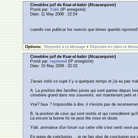
Cimetière juif de Ksar-el-kebir (Alcazarquivir)
Posté par:
Yidir
(IP enregistrè)
Date: 11 May 2008 : 22:54
cuando vas publicar los nuevos que tienes querido raymond
Options:
•
Rèpondre à ce Message
Rèpondre en citant ce Mess
Cimetière juif de Ksar-el-kebir (Alcazarquivir)
Posté par:
raymond
(IP enregistrè)
Date: 15 May 2008 : 02:02
J'avais initié ce sujet il y a quelques temps et j'ai eu pas 
A. La position des familles juives qui sont parties depuis lo
cimetière grand dans nos souvenirs, est maintenant petit et
Vrai? faux ? Impossible à dire, il n'existe pas de recensemen
B. la position de ceux qui sont restés et qui considèrent qu'
Là encore la bonne foi ne peut ête mise en doute.
Yidir, animateur d'un forum sur cette ville s'est senti vexé
En guise de conclusion.....je ne fais plus de conclusion sur