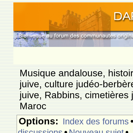
Musique andalouse, histoi
juive, culture judéo-berbèr
juive, Rabbins, cimetières 
Maroc
Options:
Index des forums
•
•
discussions
Nouveau sujet