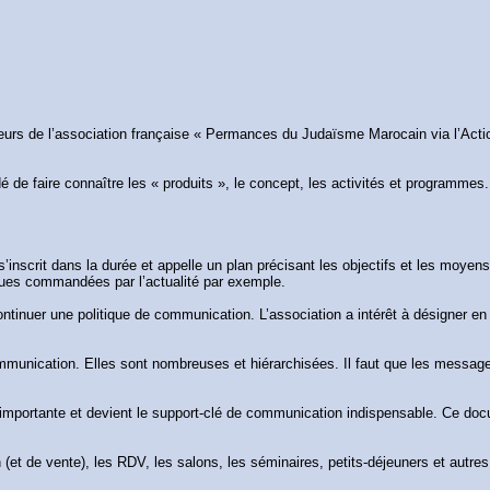
eurs de l’association française « Permances du Judaïsme Marocain via l’Actio
 de faire connaître les « produits », le concept, les activités et programme
scrit dans la durée et appelle un plan précisant les objectifs et les moyens. 
tues commandées par l’actualité par exemple.
tinuer une politique de communication. L’association a intérêt à désigner e
communication. Elles sont nombreuses et hiérarchisées. Il faut que les messag
e importante et devient le support-clé de communication indispensable. Ce docum
 (et de vente), les RDV, les salons, les séminaires, petits-déjeuners et aut