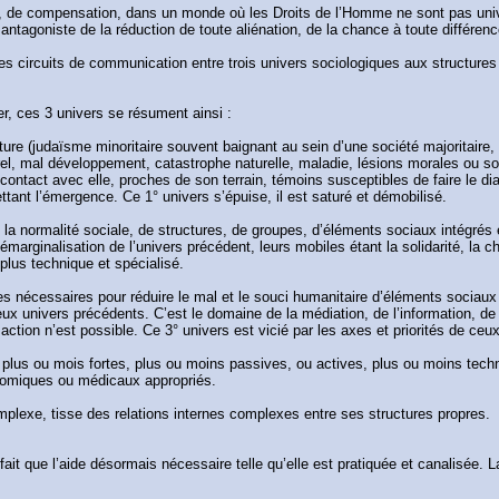
tion, de compensation, dans un monde où les Droits de l’Homme ne sont pas uni
n antagoniste de la réduction de toute aliénation, de la chance à toute différenc
s circuits de communication entre trois univers sociologiques aux structures i
er, ces 3 univers se résument ainsi :
 nature (judaïsme minoritaire souvent baignant au sein d’une société majoritai
urel, mal développement, catastrophe naturelle, maladie, lésions morales ou so
 contact avec elle, proches de son terrain, témoins susceptibles de faire le d
tant l’émergence. Ce 1° univers s’épuise, il est saturé et démobilisé.
la normalité sociale, de structures, de groupes, d’éléments sociaux intégrés e
émarginalisation de l’univers précédent, leurs mobiles étant la solidarité, la cha
plus technique et spécialisé.
es nécessaires pour réduire le mal et le souci humanitaire d’éléments sociaux re
deux univers précédents. C’est le domaine de la médiation, de l’information,
action n’est possible. Ce 3° univers est vicié par les axes et priorités de ce
 plus ou mois fortes, plus ou moins passives, ou actives, plus ou moins techni
nomiques ou médicaux appropriés.
plexe, tisse des relations internes complexes entre ses structures propres.
e fait que l’aide désormais nécessaire telle qu’elle est pratiquée et canalisée.