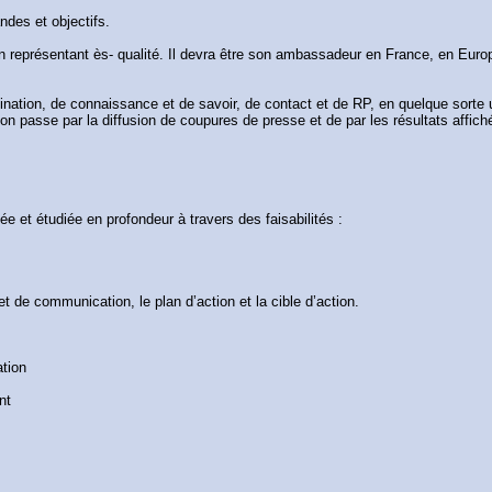
ndes et objectifs.
son représentant ès- qualité. Il devra être son ambassadeur en France, en Eu
ination, de connaissance et de savoir, de contact et de RP, en quelque sorte
on passe par la diffusion de coupures de presse et de par les résultats affiché
e et étudiée en profondeur à travers des faisabilités :
t de communication, le plan d’action et la cible d’action.
ation
nt