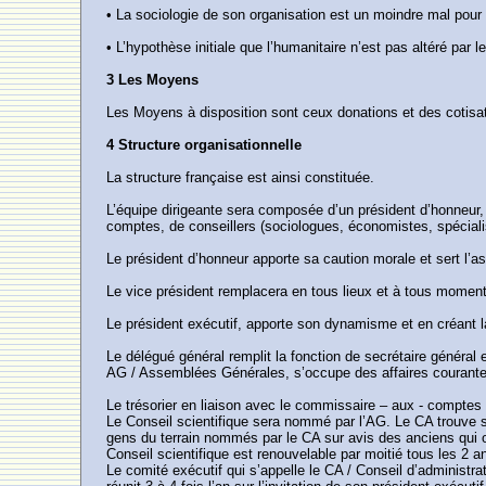
• La sociologie de son organisation est un moindre mal pour c
• L’hypothèse initiale que l’humanitaire n’est pas altéré pa
3 Les Moyens
Les Moyens à disposition sont ceux donations et des cotisat
4 Structure organisationnelle
La structure française est ainsi constituée.
L’équipe dirigeante sera composée d’un président d’honneur, d
comptes, de conseillers (sociologues, économistes, spécialist
Le président d’honneur apporte sa caution morale et sert l’a
Le vice président remplacera en tous lieux et à tous moments
Le président exécutif, apporte son dynamisme et en créant 
Le délégué général remplit la fonction de secrétaire général e
AG / Assemblées Générales, s’occupe des affaires courantes 
Le trésorier en liaison avec le commissaire – aux - comptes
Le Conseil scientifique sera nommé par l’AG. Le CA trouve s
gens du terrain nommés par le CA sur avis des anciens qui on
Conseil scientifique est renouvelable par moitié tous les 2 a
Le comité exécutif qui s’appelle le CA / Conseil d’administr