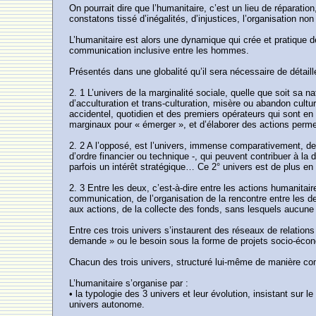
On pourrait dire que l’humanitaire, c’est un lieu de répara
constatons tissé d’inégalités, d’injustices, l’organisation no
L’humanitaire est alors une dynamique qui crée et pratique de
communication inclusive entre les hommes.
Présentés dans une globalité qu’il sera nécessaire de détaill
2. 1 L’univers de la marginalité sociale, quelle que soit sa
d’acculturation et trans-culturation, misère ou abandon cult
accidentel, quotidien et des premiers opérateurs qui sont en
marginaux pour « émerger », et d’élaborer des actions permet
2. 2 A l’opposé, est l’univers, immense comparativement, de 
d’ordre financier ou technique -, qui peuvent contribuer à la d
parfois un intérêt stratégique… Ce 2° univers est de plus en 
2. 3 Entre les deux, c’est-à-dire entre les actions humanitair
communication, de l’organisation de la rencontre entre les 
aux actions, de la collecte des fonds, sans lesquels aucune 
Entre ces trois univers s’instaurent des réseaux de relations
demande » ou le besoin sous la forme de projets socio-éco
Chacun des trois univers, structuré lui-même de manière com
L’humanitaire s’organise par :
• la typologie des 3 univers et leur évolution, insistant sur l
univers autonome.