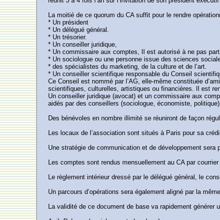
réunit 3 à 4 fois l’an sur l’invitation de son président exécut
La moitié de ce quorum du CA suffit pour le rendre opérationne
* Un président
* Un délégué général.
* Un trésorier.
* Un conseiller juridique,
* Un commissaire aux comptes, Il est autorisé à ne pas part
* Un sociologue ou une personne issue des sciences social
* des spécialistes du marketing, de la culture et de l’art.
* Un conseiller scientifique responsable du Conseil scientifi
Ce Conseil est nommé par l’AG, elle-même constituée d’amis 
scientifiques, culturelles, artistiques ou financières. Il est
Un conseiller juridique (avocat) et un commissaire aux comp
aidés par des conseillers (sociologue, économiste, politique)
Des bénévoles en nombre illimité se réuniront de façon régul
Les locaux de l’association sont situés à Paris pour sa crédib
Une stratégie de communication et de développement sera pro
Les comptes sont rendus mensuellement au CA par courrier
Le règlement intérieur dressé par le délégué général, le cons
Un parcours d’opérations sera également aligné par la mê
La validité de ce document de base va rapidement générer u