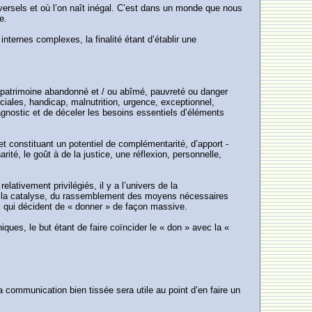
versels et où l’on naît inégal. C’est dans un monde que nous
e.
nternes complexes, la finalité étant d’établir une
re, patrimoine abandonné et / ou abîmé, pauvreté ou danger
ciales, handicap, malnutrition, urgence, exceptionnel,
iagnostic et de déceler les besoins essentiels d’éléments
t constituant un potentiel de complémentarité, d’apport -
rité, le goût à de la justice, une réflexion, personnelle,
lativement privilégiés, il y a l’univers de la
 de la catalyse, du rassemblement des moyens nécessaires
ux qui décident de « donner » de façon massive.
ques, le but étant de faire coïncider le « don » avec la «
 La communication bien tissée sera utile au point d’en faire un