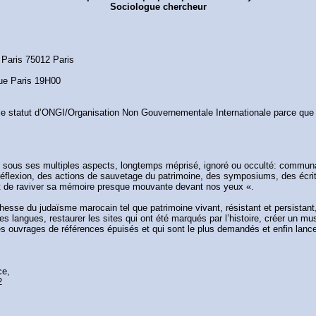
Sociologue chercheur
 Paris 75012 Paris
que Paris 19H00
t le statut d’ONGI/Organisation Non Gouvernementale Internationale parce que 
n sous ses multiples aspects, longtemps méprisé, ignoré ou occulté: communau
flexion, des actions de sauvetage du patrimoine, des symposiums, des écrits,
 doit de raviver sa mémoire presque mouvante devant nos yeux «.
chesse du judaïsme marocain tel que patrimoine vivant, résistant et persistan
tes langues, restaurer les sites qui ont été marqués par l’histoire, créer un 
us les ouvrages de références épuisés et qui sont le plus demandés et enfin lan
ce,
2