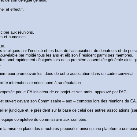
if et de son délégué général.
l et effectif.
iciper aux réunions.
es et humaines.
que.
impliqués par l’énoncé et les buts de l’association, de donateurs et de pers
 renouvelable par moitié tous les ans et élit son Président parmi ses membres.
tes sont rapidement désignés lors de la première assemblée générale ainsi qu
.
ière pour promouvoir les idées de cette association dans un cadre convivial.
ilité internationale nécessaire à sa réputation.
posée par le CA initiateur de ce projet et ses amis, approuvé par l’AG.
 et ouvert devant son Commissaire – aux – comptes lors des réunions du CA
eiller juridique et le président sur la base de celui des autres associations (
me équipe complétée du commissaire aux comptes.
n la mise en place des structures proposées ainsi qu’une plateforme composé