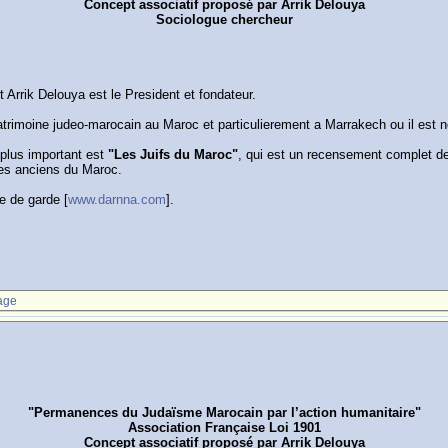
Concept associatif proposé par Arrik Delouya
Sociologue chercheur
rrik Delouya est le President et fondateur.
 patrimoine judeo-marocain au Maroc et particulierement a Marrakech ou il est n
 plus important est
"Les Juifs du Maroc"
, qui est un recensement complet de 
des anciens du Maroc.
e de garde [
www.darnna.com
].
age
"Permanences du Judaïsme Marocain par l’action humanitaire"
Association Française Loi 1901
Concept associatif proposé par Arrik Delouya