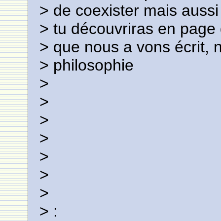
> de coexister mais aussi
> tu découvriras en page d
> que nous a vons écrit, 
> philosophie
>
>
>
>
>
>
>
> :