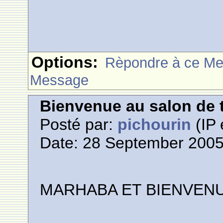
Options:
Rèpondre à ce M
Message
Bienvenue au salon de t
Posté par:
pichourin
(IP 
Date: 28 September 2005
M
A
R
H
A
B
A
E
T
B
I
E
N
V
E
N