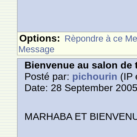
Options:
Rèpondre à ce M
Message
Bienvenue au salon de t
Posté par:
pichourin
(IP 
Date: 28 September 2005
M
A
R
H
A
B
A
E
T
B
I
E
N
V
E
N