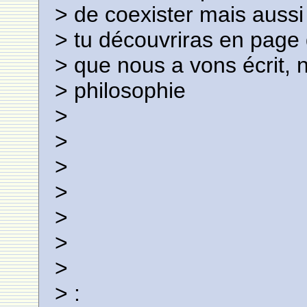
> de coexister mais aussi
> tu découvriras en page d
> que nous a vons écrit, 
> philosophie
>
>
>
>
>
>
>
> :