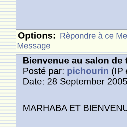
Options:
Rèpondre à ce M
Message
Bienvenue au salon de t
Posté par:
pichourin
(IP 
Date: 28 September 2005
M
A
R
H
A
B
A
E
T
B
I
E
N
V
E
N