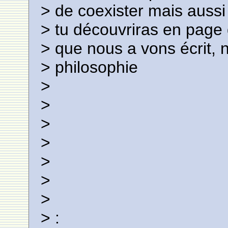
> de coexister mais aussi
> tu découvriras en page d
> que nous a vons écrit, 
> philosophie
>
>
>
>
>
>
>
> :